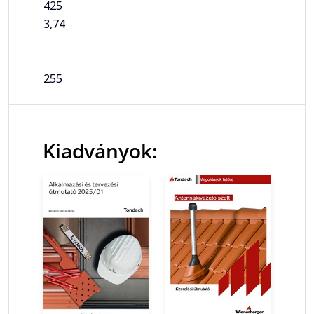
425
3,74
255
Kiadványok: