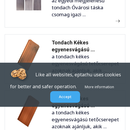
az egyedi megjelenésű
tondach Óvárosi táska
csomag igazi ...
Tondach Kékes
egyenesvágású ...
a tondach kékes
egyenesvágású tetőcserepet
azoknak ajánljuk, akik ...
Like all websites, eptar.hu uses cookies
for better and safer operation.
More information
Accept
Tondach Kékes
egyenesvágású ...
a tondach kékes
egyenesvágású tetőcserepet
azoknak ajánljuk, akik ...