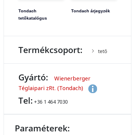
Tondach
Tondach árjegyzék
tetőkatalógus
Termékcsoport:
tető
Gyártó:
Wienerberger
Téglaipari zRt. (Tondach)
Tel:
+36 1 464 7030
Paraméterek: