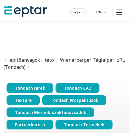
☰
Sign in
ENG
építőanyagok
tető
Wienerberger Téglaipari zRt.
(Tondach)
Tondach Hírek
Tondach CAD
Texture
Tondach Prospektusok
Tondach Mérnök-szaktanácsadók
Partnerkereső
Tondach Termékek