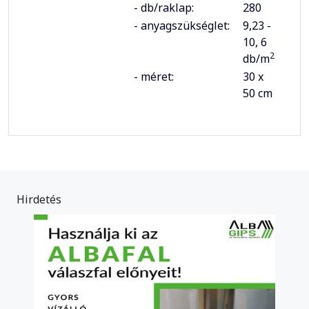
- db/raklap:
280
- anyagszükséglet:
9,23 -
10, 6
2
db/m
- méret:
30 x
50 cm
Hirdetés