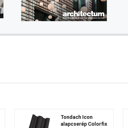
Tondach Icon
alapcserép Colorfix