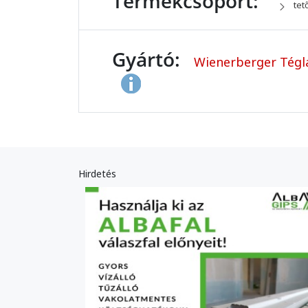
Termékcsoport:
tet
Gyártó:
Wienerberger Tégla
Hirdetés