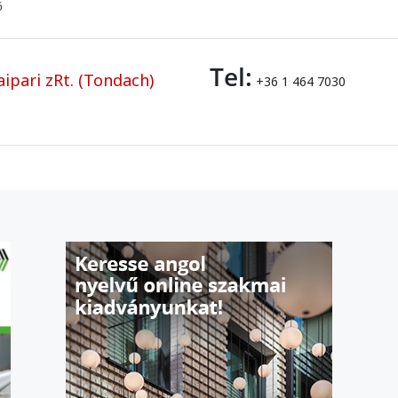
ő
Tel:
ipari zRt. (Tondach)
+36 1 464 7030