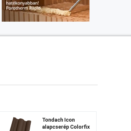
Tondach Icon
alapcserép Colorfix