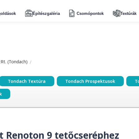
oldások
Építészgaléria
Csomópontok
Textúrák
zRt. (Tondach)
Tondach Textúra
Tondach Prospektusok
T
k
tt Renoton 9 tetőcseréphez