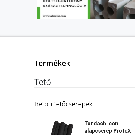
Termékek
Tető:
Beton tetőcserepek
Tondach Icon
alapcserép ProteX