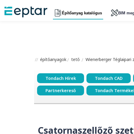
Építőanyag katalógus
BIM meg
építőanyagok
tető
Wienerberger Téglaipari 
Tondach Hírek
Tondach CAD
Partnerkereső
Tondach Terméke
Csatornaszellőző sze