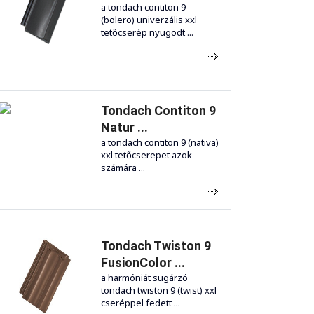
a tondach contiton 9
(bolero) univerzális xxl
tetőcserép nyugodt ...
Tondach Contiton 9
Natur ...
a tondach contiton 9 (nativa)
xxl tetőcserepet azok
számára ...
Tondach Twiston 9
FusionColor ...
a harmóniát sugárzó
tondach twiston 9 (twist) xxl
cseréppel fedett ...