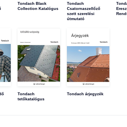
Tondach Black
Tondach
Tond
ő
Collection Katalógus
Csatornaszellőző
Eresz
szett szerelési
Rend
útmutató
dő
Tondach
Tondach árjegyzék
tetőkatalógus