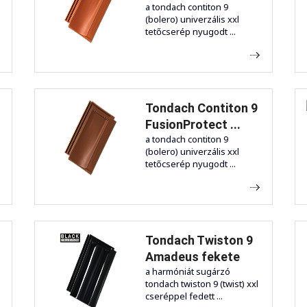
a tondach contiton 9
(bolero) univerzális xxl
tetőcserép nyugodt ...
Tondach Contiton 9
FusionProtect ...
a tondach contiton 9
(bolero) univerzális xxl
tetőcserép nyugodt ...
Tondach Twiston 9
Amadeus fekete
a harmóniát sugárzó
tondach twiston 9 (twist) xxl
cseréppel fedett ...