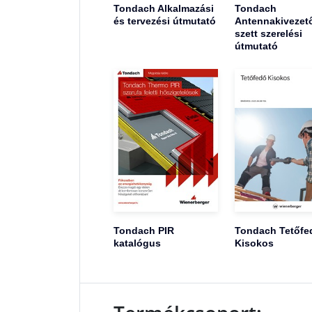
Tondach Alkalmazási
Tondach
és tervezési útmutató
Antennakivezet
szett szerelési
útmutató
Tondach PIR
Tondach Tetőfe
katalógus
Kisokos