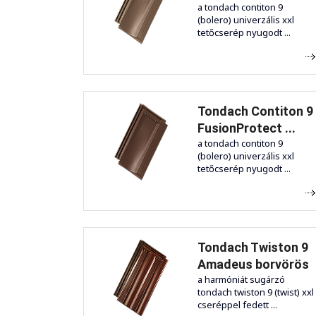
a tondach contiton 9
(bolero) univerzális xxl
tetőcserép nyugodt ...
Tondach Contiton 9
FusionProtect ...
a tondach contiton 9
(bolero) univerzális xxl
tetőcserép nyugodt ...
Tondach Twiston 9
Amadeus borvörös
a harmóniát sugárzó
tondach twiston 9 (twist) xxl
cseréppel fedett ...