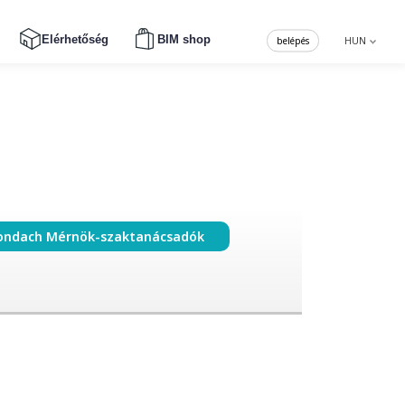
Elérhetőség
BIM shop
belépés
HUN
ondach Mérnök-szaktanácsadók