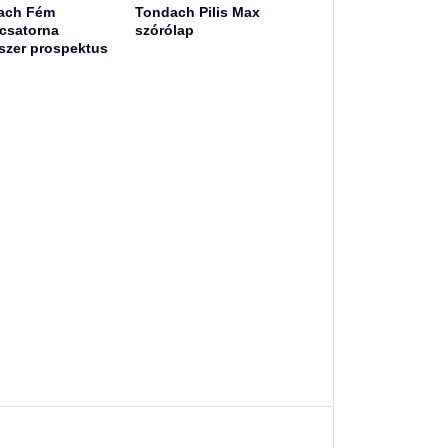
ach Fém
Tondach Pilis Max
csatorna
szórólap
szer prospektus