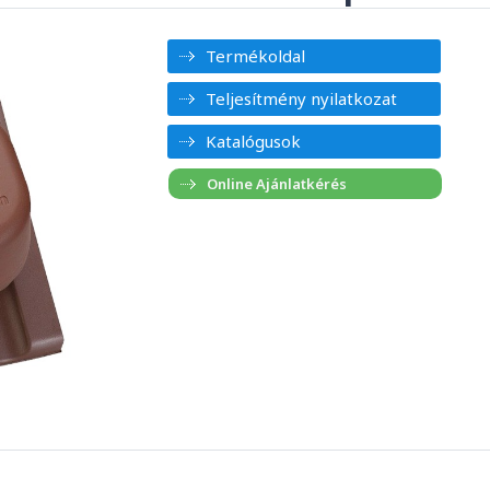
Termékoldal
Teljesítmény nyilatkozat
Katalógusok