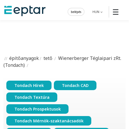
☰
belépés
HUN
építőanyagok
tető
Wienerberger Téglaipari zRt.
(Tondach)
Tondach Hírek
Tondach CAD
Tondach Textúra
Tondach Prospektusok
Tondach Mérnök-szaktanácsadók