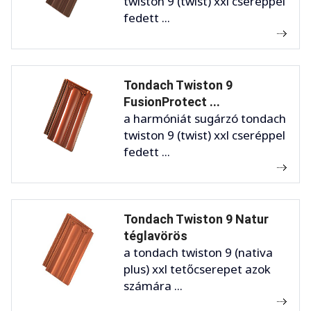
twiston 9 (twist) xxl cseréppel
fedett ...
Tondach Twiston 9
FusionProtect ...
a harmóniát sugárzó tondach
twiston 9 (twist) xxl cseréppel
fedett ...
Tondach Twiston 9 Natur
téglavörös
a tondach twiston 9 (nativa
plus) xxl tetőcserepet azok
számára ...