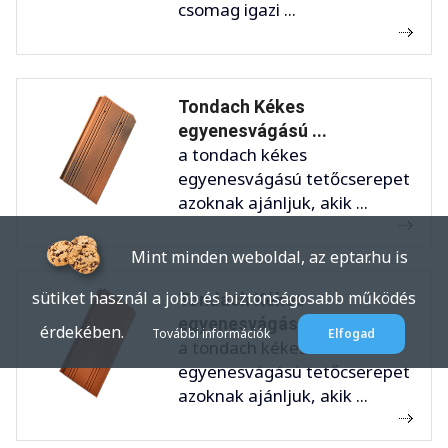
csomag igazi ...
Tondach Kékes
egyenesvágású ...
a tondach kékes
egyenesvágású tetőcserepet
azoknak ajánljuk, akik ...
Mint minden weboldal, az eptar.hu is
sütiket használ a jobb és biztonságosabb működés
Tondach Kékes
egyenesvágású ...
érdekében.
További információk
Elfogad
a tondach kékes
egyenesvágású tetőcserepet
azoknak ajánljuk, akik ...