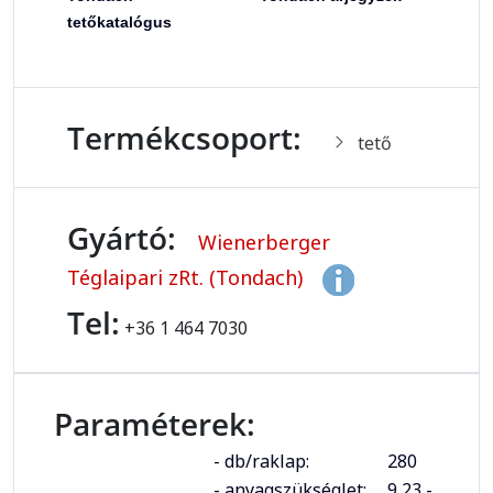
tetőkatalógus
Termékcsoport:
tető
Gyártó:
Wienerberger
Téglaipari zRt. (Tondach)
Tel:
+36 1 464 7030
Paraméterek:
- db/raklap:
280
- anyagszükséglet:
9,23 -