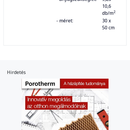
10,6
2
db/m
- méret:
30 x
50 cm
Hirdetés