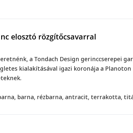
nc elosztó rözgítőcsavarral
eretnénk, a Tondach Design gerinccserepei gar
ögletes kialakításával igazi koronája a Planoto
eteknek.
barna, barna, rézbarna, antracit, terrakotta, tit