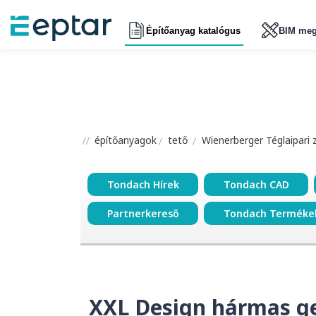
Építőanyag katalógus
BIM meg
építőanyagok
tető
Wienerberger Téglaipari 
Tondach Hírek
Tondach CAD
Partnerkereső
Tondach Terméke
XXL Design hármas ger