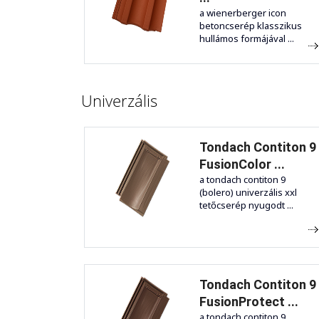
a wienerberger icon
betoncserép klasszikus
hullámos formájával ...
Univerzális
Tondach Contiton 9
FusionColor ...
a tondach contiton 9
(bolero) univerzális xxl
tetőcserép nyugodt ...
Tondach Contiton 9
FusionProtect ...
a tondach contiton 9