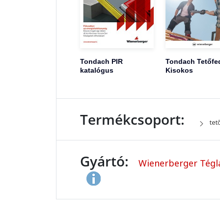
Tondach PIR
Tondach Tetőfe
katalógus
Kisokos
Termékcsoport:
tet
Gyártó:
Wienerberger Tégla