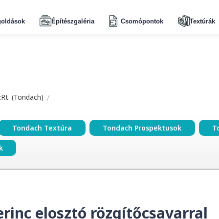
oldások
Építészgaléria
Csomópontok
Textúrák
zRt. (Tondach)
Tondach Textúra
Tondach Prospektusok
T
k
inc elosztó rözgítőcsavarral