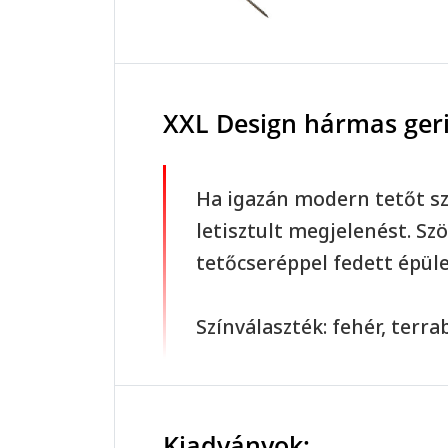
XXL Design hármas geri
Ha igazán modern tetőt sz
letisztult megjelenést. Sz
tetőcseréppel fedett épül
Színválaszték: fehér, terra
Kiadványok: