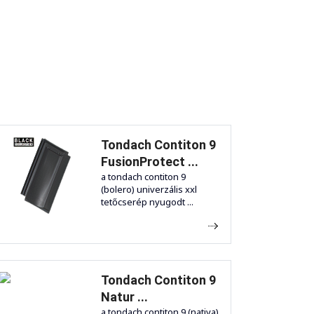
Tondach Contiton 9
FusionProtect ...
a tondach contiton 9
(bolero) univerzális xxl
tetőcserép nyugodt ...
Tondach Contiton 9
Natur ...
a tondach contiton 9 (nativa)