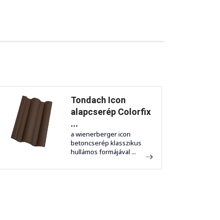
Tondach Icon
alapcserép Colorfix
...
a wienerberger icon
betoncserép klasszikus
hullámos formájával ...