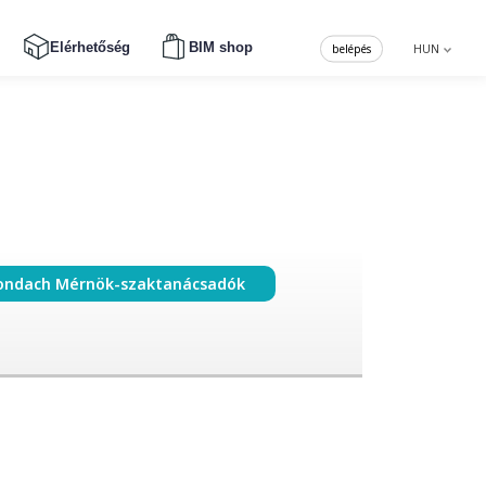
Elérhetőség
BIM shop
belépés
HUN
ondach Mérnök-szaktanácsadók