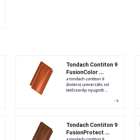
Tondach Contiton 9
FusionColor ...
a tondach contiton 9
(bolero) univerzális xxl
tetőcserép nyugodt ...
Tondach Contiton 9
FusionProtect ...
a tondach contiton 9