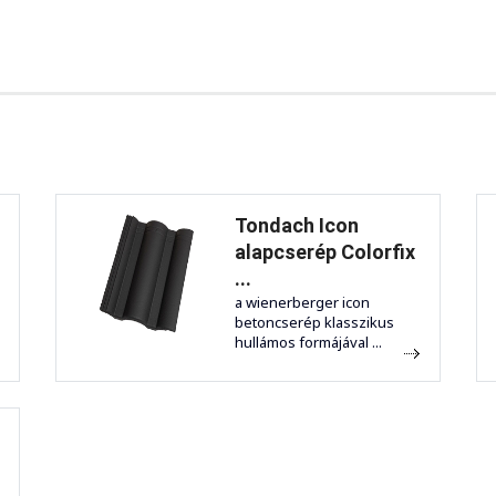
Tondach Icon
alapcserép Colorfix
...
a wienerberger icon
betoncserép klasszikus
hullámos formájával ...