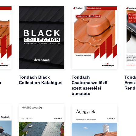
Tondach Black
Tondach
Tond
ő
Collection Katalógus
Csatornaszellőző
Eresz
szett szerelési
Rend
útmutató