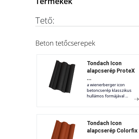
Termékek
Tető:
Beton tetőcserepek
Tondach Icon
alapcserép ProteX
...
a wienerberger icon
betoncserép klasszikus
hullámos formájával ...
Tondach Icon
alapcserép Colorfix
...