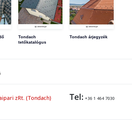
dő
Tondach
Tondach árjegyzék
tetőkatalógus
ő
Tel:
ipari zRt. (Tondach)
+36 1 464 7030