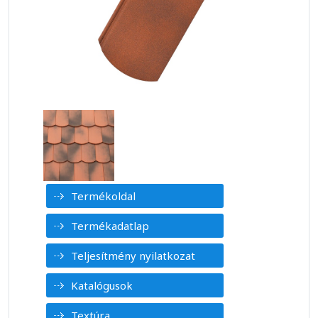
Termékoldal
Termékadatlap
Teljesítmény nyilatkozat
Katalógusok
Textúra