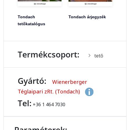
Tondach
Tondach árjegyzék
tetőkatalógus
Termékcsoport:
tető
Gyártó:
Wienerberger
Téglaipari zRt. (Tondach)
Tel:
+36 1 464 7030
Paraméterek: