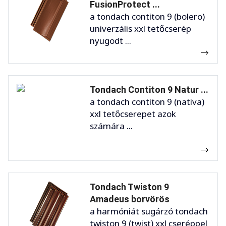
FusionProtect ...
a tondach contiton 9 (bolero)
univerzális xxl tetőcserép
nyugodt ...
Tondach Contiton 9 Natur ...
a tondach contiton 9 (nativa)
xxl tetőcserepet azok
számára ...
Tondach Twiston 9
Amadeus borvörös
a harmóniát sugárzó tondach
twiston 9 (twist) xxl cseréppel