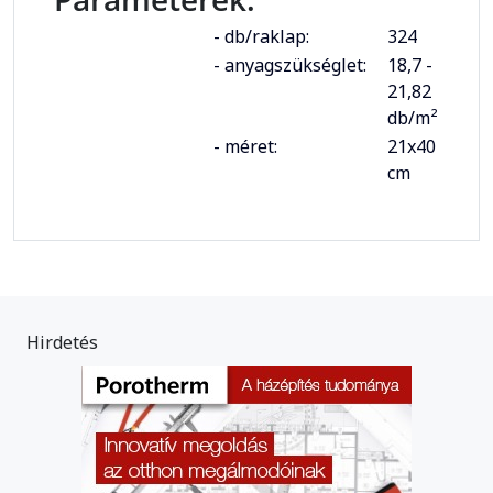
- db/raklap:
324
- anyagszükséglet:
18,7 -
21,82
db/m²
- méret:
21x40
cm
Hirdetés