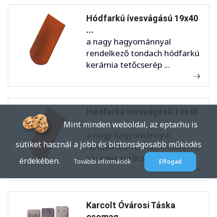
Hódfarkú ívesvágású 19x40
...
a nagy hagyománnyal
rendelkező tondach hódfarkú
kerámia tetőcserép ...
Hódfarkú ívesvágású 19x40
...
Mint minden weboldal, az eptar.hu is
a nagy hagyománnyal
sütiket használ a jobb és biztonságosabb működés
rendelkező tondach hódfarkú
kerámia tetőcserép ...
érdekében.
További információk
Elfogad
Karcolt Óvárosi Táska
csomag ...