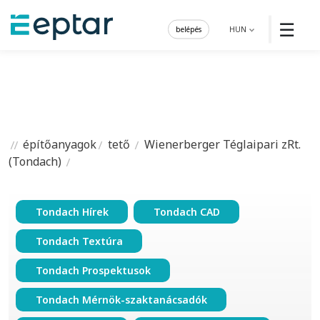
☰
belépés
HUN
építőanyagok
tető
Wienerberger Téglaipari zRt.
(Tondach)
Tondach Hírek
Tondach CAD
Tondach Textúra
Tondach Prospektusok
Tondach Mérnök-szaktanácsadók