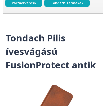
Partnerkereső
Tondach Termékek
Tondach Pilis
ívesvágású
FusionProtect antik