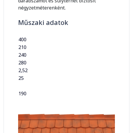
darabszámot és súlyterhet biztosít
négyzetméterenként.
Műszaki adatok
400
210
240
280
2,52
25
190