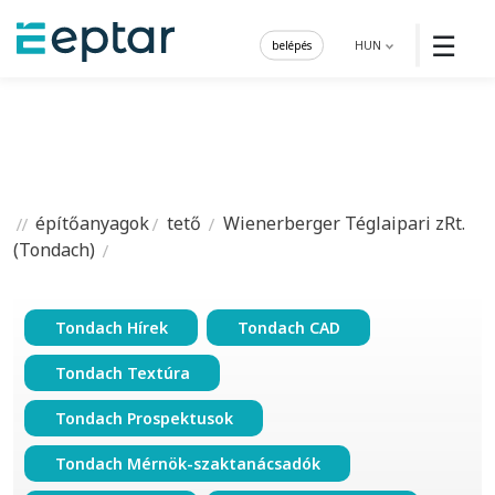
☰
belépés
HUN
építőanyagok
tető
Wienerberger Téglaipari zRt.
(Tondach)
Tondach Hírek
Tondach CAD
Tondach Textúra
Tondach Prospektusok
Tondach Mérnök-szaktanácsadók