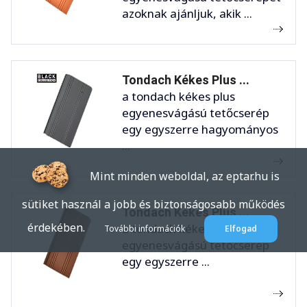
azoknak ajánljuk, akik ...
Tondach Kékes Plus ...
a tondach kékes plus
egyenesvágású tetőcserép
egy egyszerre hagyományos
...
Mint minden weboldal, az eptar.hu is
sütiket használ a jobb és biztonságosabb működés
Tondach Kékes Plus ...
érdekében.
a tondach kékes plus
További információk
Elfogad
egyenesvágású tetőcserép
egy egyszerre ...