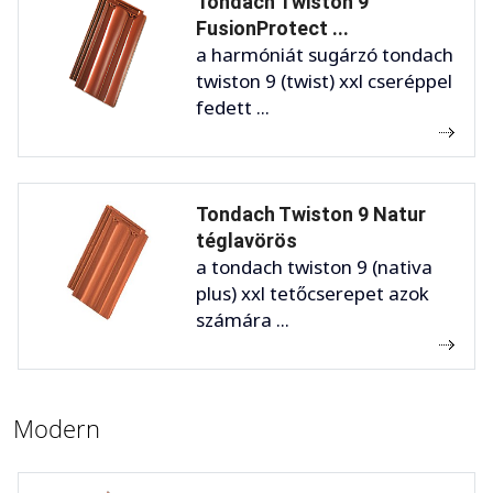
Tondach Twiston 9
FusionProtect ...
a harmóniát sugárzó tondach
twiston 9 (twist) xxl cseréppel
fedett ...
Tondach Twiston 9 Natur
téglavörös
a tondach twiston 9 (nativa
plus) xxl tetőcserepet azok
számára ...
Modern