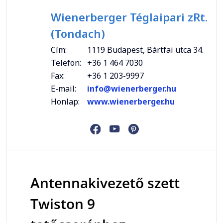
Wienerberger Téglaipari zRt.
(Tondach)
Cím:
1119 Budapest, Bártfai utca 34.
Telefon:
+36 1 464 7030
Fax:
+36 1 203-9997
E-mail:
info@wienerberger.hu
Honlap:
www.wienerberger.hu
Antennakivezető szett
Twiston 9