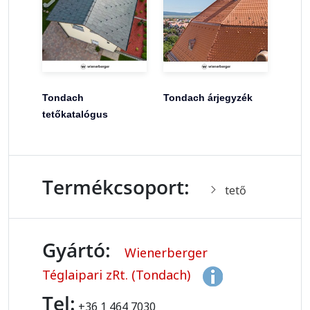
Tondach
Tondach árjegyzék
tetőkatalógus
Termékcsoport:
tető
Gyártó:
Wienerberger
Téglaipari zRt. (Tondach)
Tel:
+36 1 464 7030