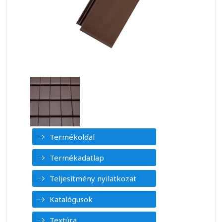
Termékoldal
Termékadatlap
Teljesítmény nyilatkozat
Katalógusok
Textúra