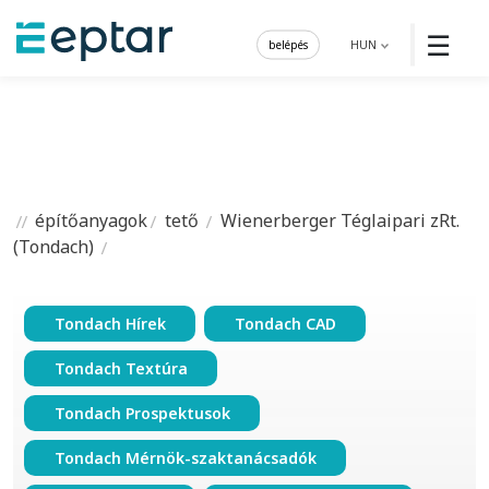
☰
belépés
HUN
építőanyagok
tető
Wienerberger Téglaipari zRt.
(Tondach)
Tondach Hírek
Tondach CAD
Tondach Textúra
Tondach Prospektusok
Tondach Mérnök-szaktanácsadók