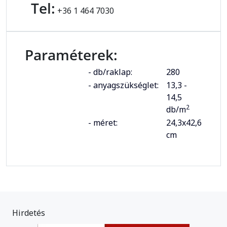
Tel:
+36 1 464 7030
Paraméterek:
- db/raklap:
280
- anyagszükséglet:
13,3 -
14,5
2
db/m
- méret:
24,3x42,6
cm
Hirdetés