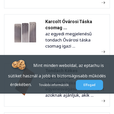
Karcolt Óvárosi Táska
csomag ...
az egyedi megjelenésű
tondach Óvárosi táska
csomag igazi ...
Mint minden weboldal, az eptar.hu is
Tondach Kékes
sütiket használ a jobb és biztonságosabb működés
egyenesvágású ...
a tondach kékes
érdekében.
További információk
Elfogad
egyenesvágású tetőcserepet
azoknak ajánljuk, akik ...