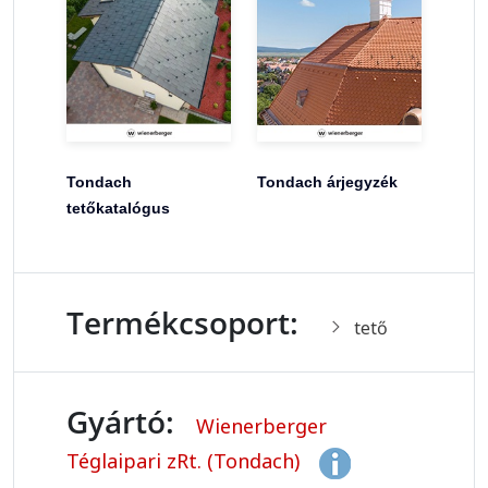
Tondach
Tondach árjegyzék
tetőkatalógus
Termékcsoport:
tető
Gyártó:
Wienerberger
Téglaipari zRt. (Tondach)