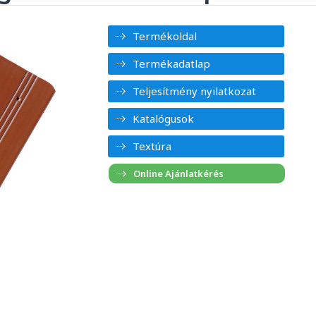
Termékoldal
Termékadatlap
Teljesítmény nyilatkozat
Katalógusok
Textúra