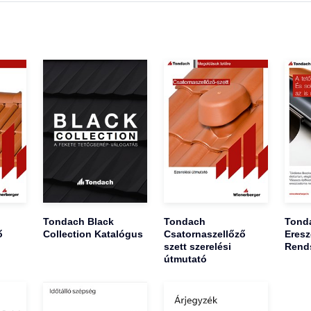
Tondach Black
Tondach
Tond
ő
Collection Katalógus
Csatornaszellőző
Eresz
szett szerelési
Rend
útmutató