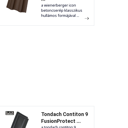
a wienerberger icon
betoncserép klasszikus
hullámos formájával ...
Tondach Contiton 9
FusionProtect ...
a tondach contiton 9