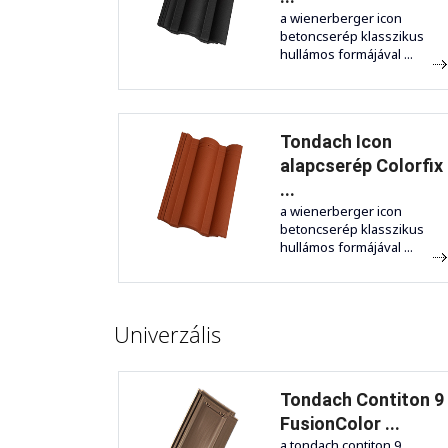
a wienerberger icon
betoncserép klasszikus
hullámos formájával ...
Tondach Icon
alapcserép Colorfix
...
a wienerberger icon
betoncserép klasszikus
hullámos formájával ...
Univerzális
Tondach Contiton 9
FusionColor ...
a tondach contiton 9