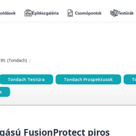
oldások
Építészgaléria
Csomópontok
Textúrák
zRt. (Tondach)
Tondach Textúra
Tondach Prospektusok
T
k
gású FusionProtect piros