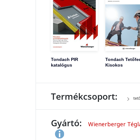
Tondach PIR
Tondach Tetőfe
katalógus
Kisokos
Termékcsoport:
tet
Gyártó:
Wienerberger Tégla