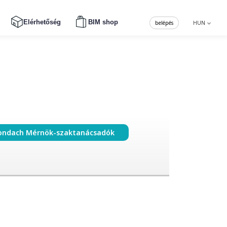
Elérhetőség
BIM shop
belépés
HUN
ondach Mérnök-szaktanácsadók