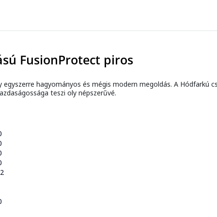
sú FusionProtect piros
y egyszerre hagyományos és mégis modern megoldás. A Hódfarkú cser
 gazdaságossága teszi oly népszerűvé.
0
0
0
0
52
0