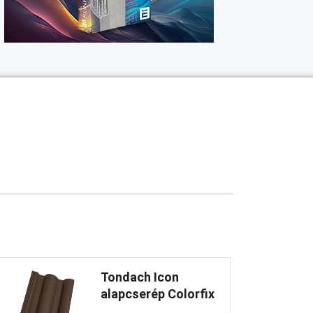
Tondach Icon
alapcserép Colorfix
...