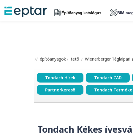
Építőanyag katalógus
BIM meg
építőanyagok
tető
Wienerberger Téglaipari 
Tondach Hírek
Tondach CAD
Partnerkereső
Tondach Terméke
Tondach Kékes ívesvá