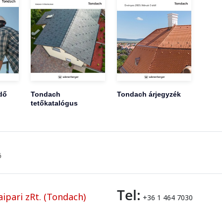
dő
Tondach
Tondach árjegyzék
tetőkatalógus
ő
Tel:
ipari zRt. (Tondach)
+36 1 464 7030