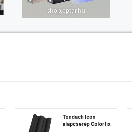
Tondach Icon
alapcserép Colorfix
...