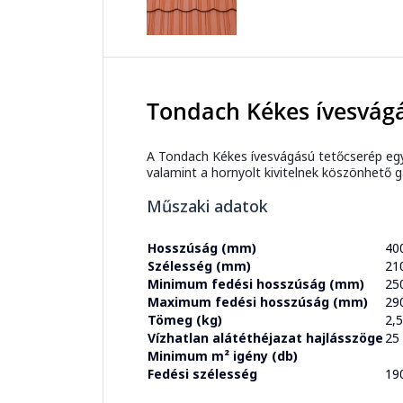
Tondach Kékes ívesvágá
A Tondach Kékes ívesvágású tetőcserép eg
valamint a hornyolt kivitelnek köszönhető
Műszaki adatok
Hosszúság (mm)
40
Szélesség (mm)
21
Minimum fedési hosszúság (mm)
25
Maximum fedési hosszúság (mm)
29
Tömeg (kg)
2,
Vízhatlan alátéthéjazat hajlásszöge
25
Minimum m² igény (db)
Fedési szélesség
19