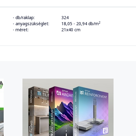
- db/raklap:
324
2
- anyagszükséglet:
18,05 - 20,94 db/m
- méret:
21x40 cm