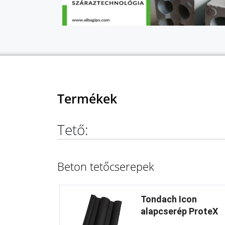
Termékek
Tető:
Beton tetőcserepek
Tondach Icon
alapcserép ProteX
...