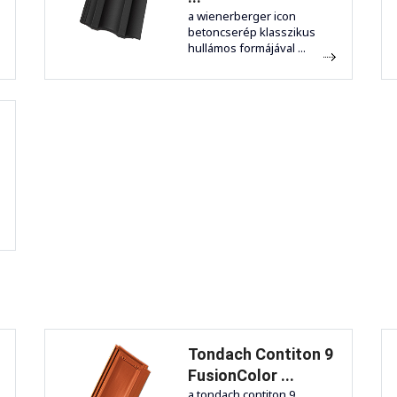
a wienerberger icon
betoncserép klasszikus
hullámos formájával ...
Tondach Contiton 9
FusionColor ...
a tondach contiton 9