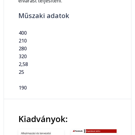
elvárást teljesíteni.
Műszaki adatok
400
210
280
320
2,58
25
190
Kiadványok: