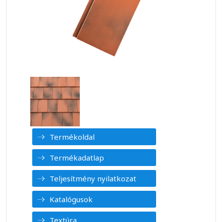
Termékoldal
Termékadatlap
Teljesítmény nyilatkozat
Katalógusok
Textúra