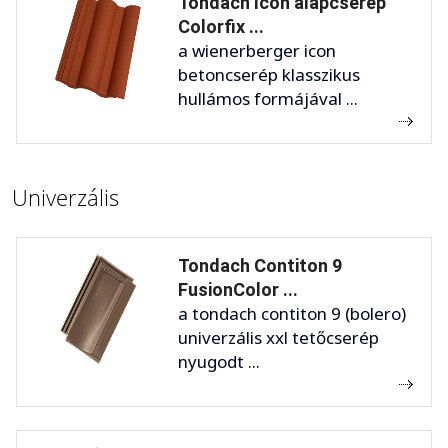
Tondach Icon alapcserép
Colorfix ...
a wienerberger icon
betoncserép klasszikus
hullámos formájával ...
Univerzális
Tondach Contiton 9
FusionColor ...
a tondach contiton 9 (bolero)
univerzális xxl tetőcserép
nyugodt ...