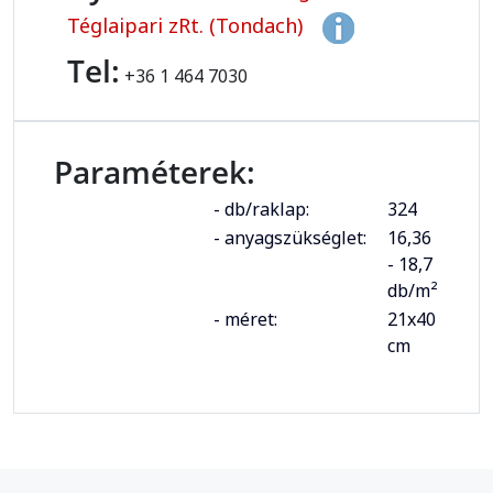
Téglaipari zRt. (Tondach)
Tel:
+36 1 464 7030
Paraméterek:
- db/raklap:
324
- anyagszükséglet:
16,36
- 18,7
db/m²
- méret:
21x40
cm