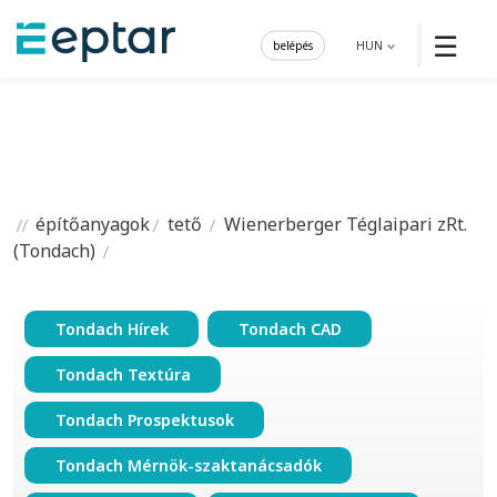
☰
belépés
HUN
építőanyagok
tető
Wienerberger Téglaipari zRt.
(Tondach)
Tondach Hírek
Tondach CAD
Tondach Textúra
Tondach Prospektusok
Tondach Mérnök-szaktanácsadók