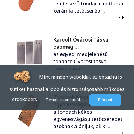
rendelkező tondach hódfarkú
kerámia tetőcserép ...
Karcolt Óvárosi Táska
csomag ...
az egyedi megjelenésű
tondach Óvárosi táska
csomag igazi ...
Mint minden weboldal, az eptar.hu is
sütiket használ a jobb és biztonságosabb működés
Tondach Kékes
érdekében.
További információk
Elfogad
egyenesvágású ...
a tondach kékes
egyenesvágású tetőcserepet
azoknak ajánljuk, akik ...