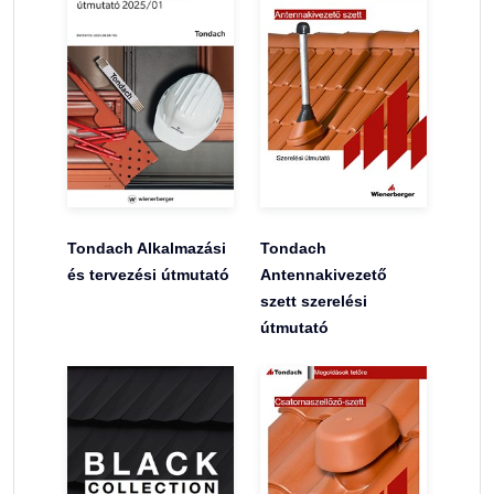
Tondach Alkalmazási
Tondach
és tervezési útmutató
Antennakivezető
szett szerelési
útmutató