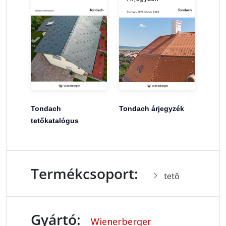
Tondach
Tondach árjegyzék
tetőkatalógus
Termékcsoport:
tető
Gyártó:
Wienerberger