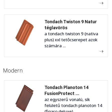
Tondach Twiston 9 Natur
téglavörös
a tondach twiston 9 (nativa
plus) xxl tetőcserepet azok
számára ...
Modern
Tondach Planoton 14
FusionProtect ...
az egyszerű vonalú, sík
felületű tondach planoton 14
(figaro deluxe) ...