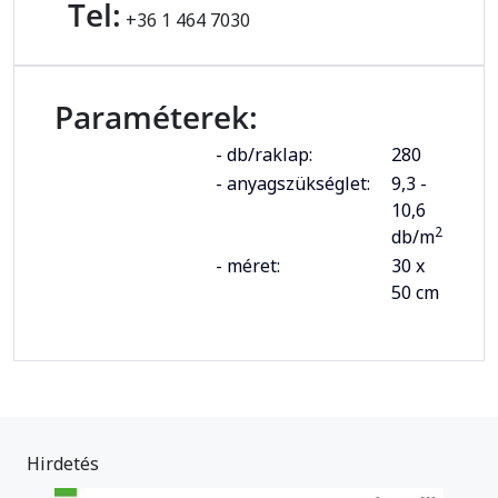
Tel:
+36 1 464 7030
Paraméterek:
- db/raklap:
280
- anyagszükséglet:
9,3 -
10,6
2
db/m
- méret:
30 x
50 cm
Hirdetés