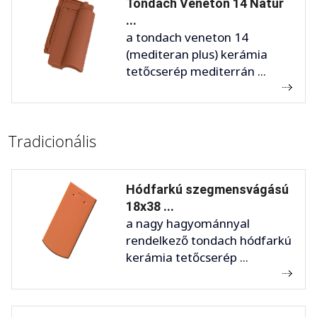
Tondach Veneton 14 Natur
...
a tondach veneton 14
(mediteran plus) kerámia
tetőcserép mediterrán ...
Tradicionális
Hódfarkú szegmensvágású
18x38 ...
a nagy hagyománnyal
rendelkező tondach hódfarkú
kerámia tetőcserép ...