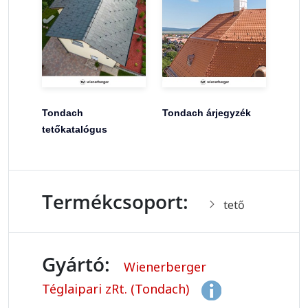
Tondach
Tondach árjegyzék
tetőkatalógus
Termékcsoport:
tető
Gyártó:
Wienerberger
Téglaipari zRt. (Tondach)