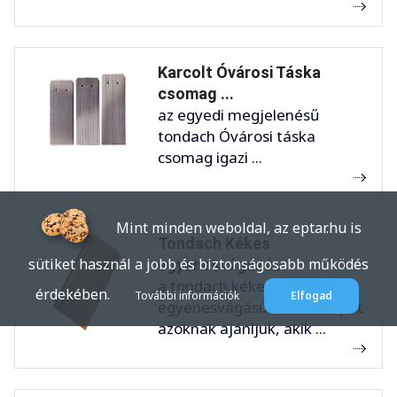
Karcolt Óvárosi Táska
csomag ...
az egyedi megjelenésű
tondach Óvárosi táska
csomag igazi ...
Mint minden weboldal, az eptar.hu is
Tondach Kékes
sütiket használ a jobb és biztonságosabb működés
egyenesvágású ...
a tondach kékes
érdekében.
További információk
Elfogad
egyenesvágású tetőcserepet
azoknak ajánljuk, akik ...