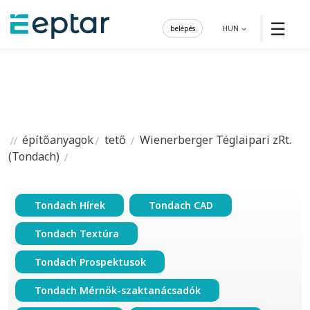
☰
belépés
HUN
építőanyagok
tető
Wienerberger Téglaipari zRt.
(Tondach)
Tondach Hírek
Tondach CAD
Tondach Textúra
Tondach Prospektusok
Tondach Mérnök-szaktanácsadók