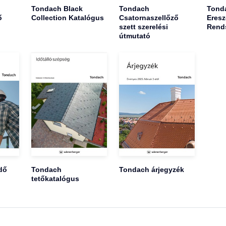
Tondach Black
Tondach
Tond
ő
Collection Katalógus
Csatornaszellőző
Eresz
szett szerelési
Rend
útmutató
dő
Tondach
Tondach árjegyzék
tetőkatalógus