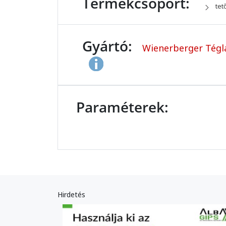
Termékcsoport:
tet
Gyártó:
Wienerberger Tégla
Paraméterek:
Hirdetés