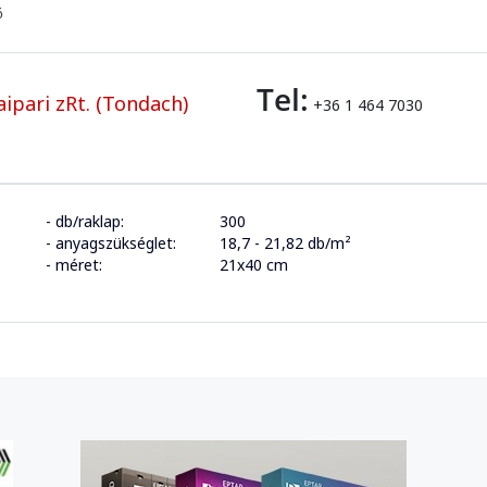
ő
Tel:
ipari zRt. (Tondach)
+36 1 464 7030
- db/raklap:
300
- anyagszükséglet:
18,7 - 21,82 db/m²
- méret:
21x40 cm