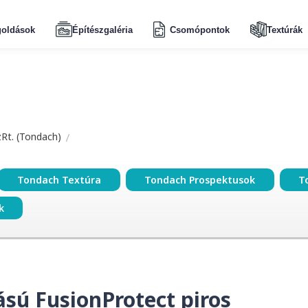
oldások
Építészgaléria
Csomópontok
Textúrák
zRt. (Tondach)
Tondach Textúra
Tondach Prospektusok
T
k
ású FusionProtect piros