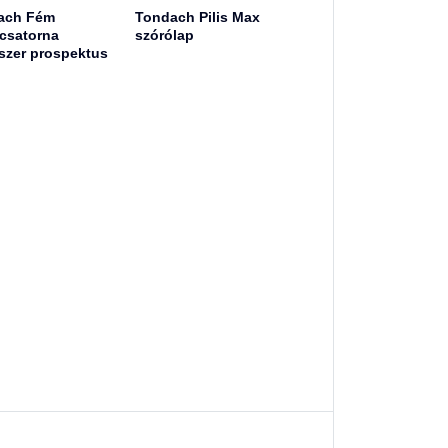
ach Fém
Tondach Pilis Max
csatorna
szórólap
szer prospektus