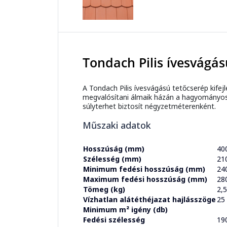
Tondach Pilis ívesvágás
A Tondach Pilis ívesvágású tetőcserép kifej
megvalósítani álmaik házán a hagyományos 
súlyterhet biztosít négyzetméterenként.
Műszaki adatok
Hosszúság (mm)
40
Szélesség (mm)
21
Minimum fedési hosszúság (mm)
24
Maximum fedési hosszúság (mm)
28
Tömeg (kg)
2,
Vízhatlan alátéthéjazat hajlásszöge
25
Minimum m² igény (db)
Fedési szélesség
19