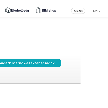
Elérhetőség
BIM shop
belépés
HUN
ondach Mérnök-szaktanácsadók