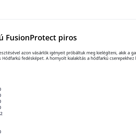
ú FusionProtect piros
lesztésével azon vásárlók igényeit próbáltuk meg kielégíteni, akik a 
Hódfarkú fedésképet. A hornyolt kialakítás a hódfarkú cserepekhez 
0
0
0
0
52
0