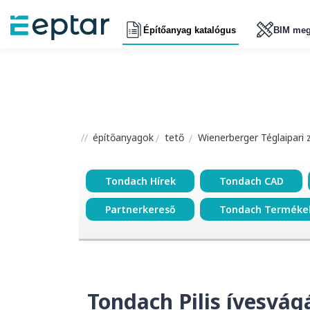
Építőanyag katalógus
BIM meg
építőanyagok
tető
Wienerberger Téglaipari 
Tondach Hírek
Tondach CAD
Partnerkereső
Tondach Terméke
Tondach Pilis ívesvág