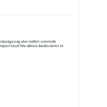
gazdaságosság elve mellett szeretnék
képest közel fele akkora darabszámot és