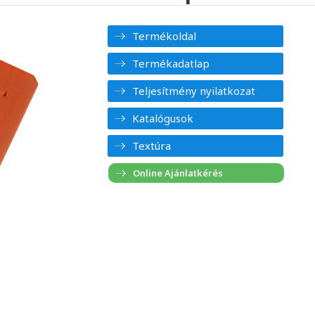
Termékoldal
Termékadatlap
Teljesítmény nyilatkozat
Katalógusok
Textúra