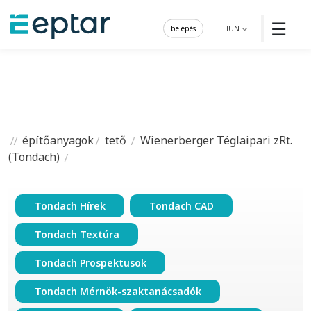
☰
belépés
HUN
építőanyagok
tető
Wienerberger Téglaipari zRt.
(Tondach)
Tondach Hírek
Tondach CAD
Tondach Textúra
Tondach Prospektusok
Tondach Mérnök-szaktanácsadók