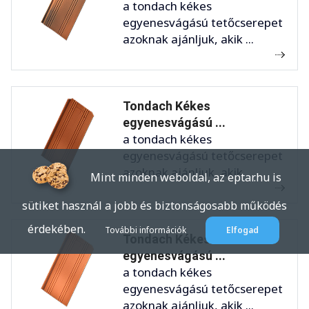
a tondach kékes
egyenesvágású tetőcserepet
azoknak ajánljuk, akik ...
Tondach Kékes
egyenesvágású ...
a tondach kékes
egyenesvágású tetőcserepet
azoknak ajánljuk, akik ...
Mint minden weboldal, az eptar.hu is
sütiket használ a jobb és biztonságosabb működés
érdekében.
További információk
Elfogad
Tondach Kékes
egyenesvágású ...
a tondach kékes
egyenesvágású tetőcserepet
azoknak ajánljuk, akik ...