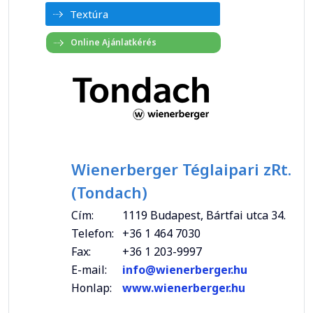
Textúra
Wienerberger Téglaipari zRt.
(Tondach)
Cím:
1119 Budapest, Bártfai utca 34.
Telefon:
+36 1 464 7030
Fax:
+36 1 203-9997
E-mail:
info@wienerberger.hu
Honlap:
www.wienerberger.hu