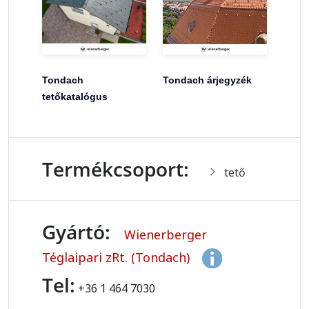
Tondach
Tondach árjegyzék
tetőkatalógus
Termékcsoport:
tető
Gyártó:
Wienerberger
Téglaipari zRt. (Tondach)
Tel:
+36 1 464 7030