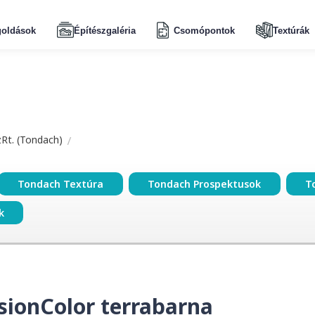
oldások
Építészgaléria
Csomópontok
Textúrák
zRt. (Tondach)
Tondach Textúra
Tondach Prospektusok
T
k
sionColor terrabarna