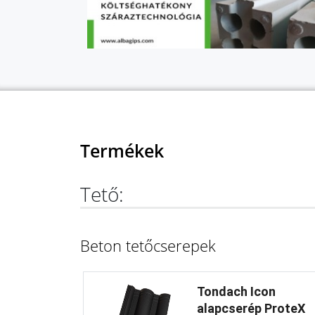
Termékek
Tető:
Beton tetőcserepek
Tondach Icon
alapcserép ProteX