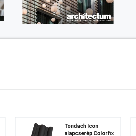
Tondach Icon
alapcserép Colorfix