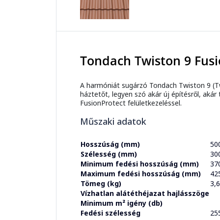
Tondach Twiston 9 Fusi
A harmóniát sugárzó Tondach Twiston 9 (Twis
háztetőt, legyen szó akár új építésről, aká
FusionProtect felületkezeléssel.
Műszaki adatok
Hosszúság (mm)
50
Szélesség (mm)
30
Minimum fedési hosszúság (mm)
37
Maximum fedési hosszúság (mm)
42
Tömeg (kg)
3,
Vízhatlan alátéthéjazat hajlásszöge
Minimum m² igény (db)
Fedési szélesség
25