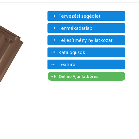
Tervezési segédlet
Termékadatlap
Teljesítmény nyilatkozat
Katalógusok
Textúra