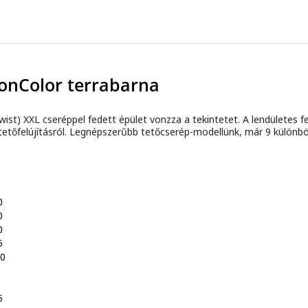
onColor terrabarna
t) XXL cseréppel fedett épület vonzza a tekintetet. A lendületes fel
r tetőfelújításról. Legnépszerűbb tetőcserép-modellünk, már 9 különb
0
0
0
5
60
5