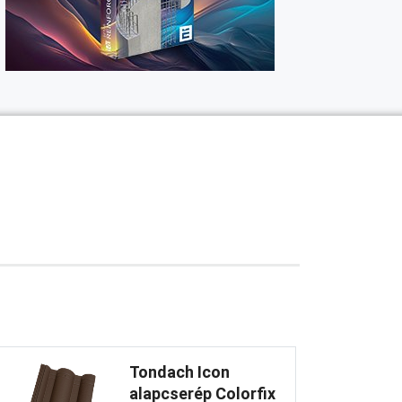
Tondach Icon
alapcserép Colorfix