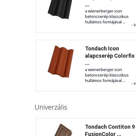
...
a wienerberger icon
betoncserép klasszikus
hullámos formájával ...
Tondach Icon
alapcserép Colorfix
...
a wienerberger icon
betoncserép klasszikus
hullámos formájával ...
Univerzális
Tondach Contiton 9
FusionColor ...