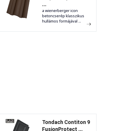
...
a wienerberger icon
betoncserép klasszikus
hullámos formájával ...
Tondach Contiton 9
FusionProtect ...