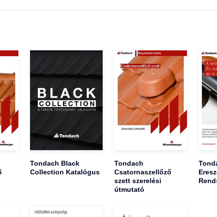
Tondach Black
Tondach
Tond
ő
Collection Katalógus
Csatornaszellőző
Eresz
szett szerelési
Rend
útmutató