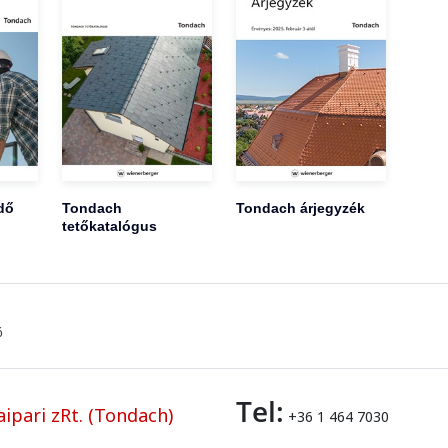
dő
Tondach
Tondach árjegyzék
tetőkatalógus
ő
Tel:
ipari zRt. (Tondach)
+36 1 464 7030