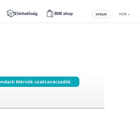
Elérhetőség
BIM shop
belépés
HUN
ondach Mérnök-szaktanácsadók