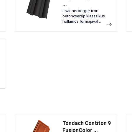
...
a wienerberger icon
betoncserép klasszikus
hullámos formájával ...
Tondach Contiton 9
FusionColor ...