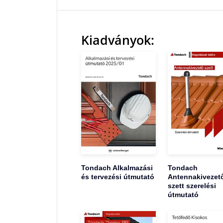
Kiadványok:
Tondach Alkalmazási
Tondach
és tervezési útmutató
Antennakivezet
szett szerelési
útmutató