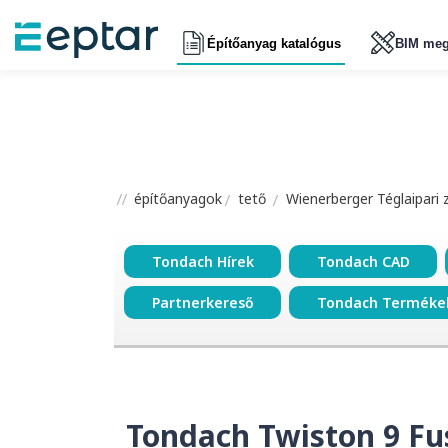
Építőanyag katalógus
BIM meg
építőanyagok
tető
Wienerberger Téglaipari 
Tondach Hírek
Tondach CAD
Partnerkereső
Tondach Terméke
Tondach Twiston 9 Fu