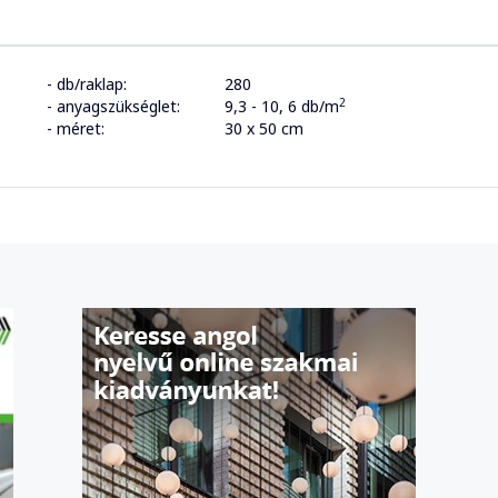
- db/raklap:
280
2
- anyagszükséglet:
9,3 - 10, 6 db/m
- méret:
30 x 50 cm