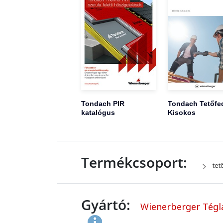
Tondach PIR
Tondach Tetőfe
katalógus
Kisokos
Termékcsoport:
tet
Gyártó:
Wienerberger Tégla