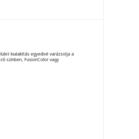
ület-kialakítás egyedivé varázsolja a
öző színben, FusionColor vagy