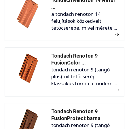
Tondach Renoton 14 Natur
...
a tondach renoton 14
felújítások közkedvelt
tetőcserepe, mivel mérete ...
Tondach Renoton 9
FusionColor ...
tondach renoton 9 (tangó
plus) xxl tetőcserép:
klasszikus forma a modern ...
Tondach Renoton 9
FusionProtect barna
tondach renoton 9 (tangó