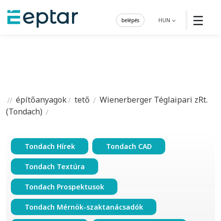
☰
belépés
HUN
építőanyagok
tető
Wienerberger Téglaipari zRt.
(Tondach)
Tondach Hírek
Tondach CAD
Tondach Textúra
Tondach Prospektusok
Tondach Mérnök-szaktanácsadók