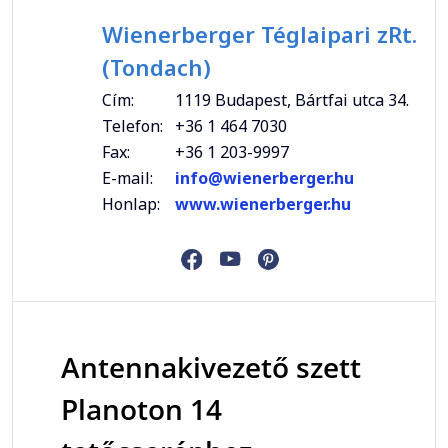
Wienerberger Téglaipari zRt.
(Tondach)
Cím:
1119 Budapest, Bártfai utca 34.
Telefon:
+36 1 464 7030
Fax:
+36 1 203-9997
E-mail:
info@wienerberger.hu
Honlap:
www.wienerberger.hu
Antennakivezető szett
Planoton 14