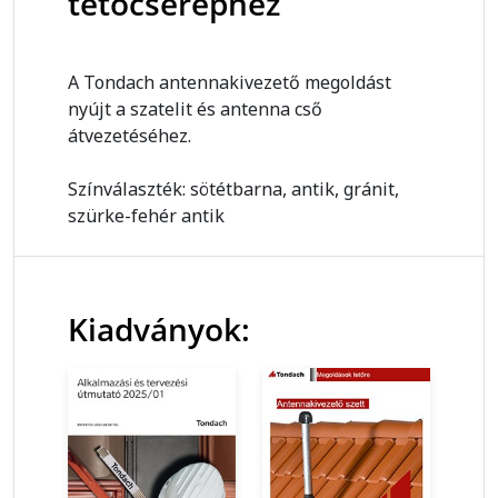
tetőcseréphez
A Tondach antennakivezető megoldást
nyújt a szatelit és antenna cső
átvezetéséhez.
Színválaszték: sötétbarna, antik, gránit,
szürke-fehér antik
Kiadványok: