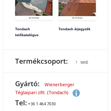
Tondach
Tondach árjegyzék
tetőkatalógus
Termékcsoport:
tető
Gyártó:
Wienerberger
Téglaipari zRt. (Tondach)
Tel:
+36 1 464 7030