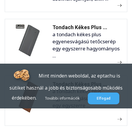
Tondach Kékes Plus ...
a tondach kékes plus
egyenesvágású tetőcserép
egy egyszerre hagyományos
...
Mint minden weboldal, az eptar.hu is
Tondach Kékes Plus ...
sütiket használ a jobb és biztonságosabb működés
a tondach kékes plus
érdekében.
egyenesvágású tetőcserép
További információk
Elfogad
egy egyszerre ...