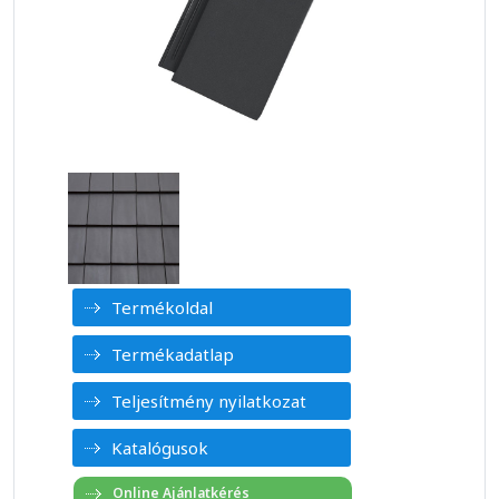
Termékoldal
Termékadatlap
Teljesítmény nyilatkozat
Katalógusok