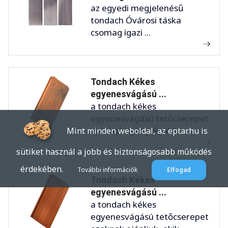
az egyedi megjelenésű
tondach Óvárosi táska
csomag igazi ...
Tondach Kékes
egyenesvágású ...
a tondach kékes
egyenesvágású tetőcserepet
azoknak ajánljuk, akik ...
Mint minden weboldal, az eptar.hu is
sütiket használ a jobb és biztonságosabb működés
érdekében.
További információk
Elfogad
Tondach Kékes
egyenesvágású ...
a tondach kékes
egyenesvágású tetőcserepet