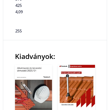
425
4,09
255
Kiadványok: