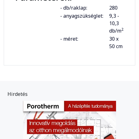
- db/raklap:
280
- anyagszükséglet:
9,3 -
10,3
2
db/m
- méret:
30 x
50 cm
Hirdetés