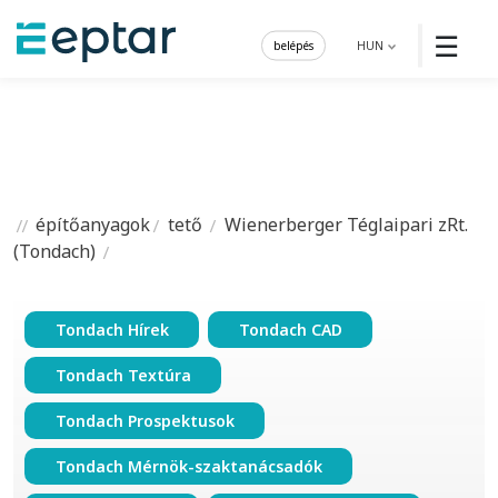
☰
belépés
HUN
építőanyagok
tető
Wienerberger Téglaipari zRt.
(Tondach)
Tondach Hírek
Tondach CAD
Tondach Textúra
Tondach Prospektusok
Tondach Mérnök-szaktanácsadók