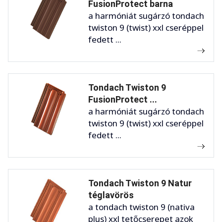
FusionProtect barna
a harmóniát sugárzó tondach
twiston 9 (twist) xxl cseréppel
fedett ...
Tondach Twiston 9
FusionProtect ...
a harmóniát sugárzó tondach
twiston 9 (twist) xxl cseréppel
fedett ...
Tondach Twiston 9 Natur
téglavörös
a tondach twiston 9 (nativa
plus) xxl tetőcserepet azok