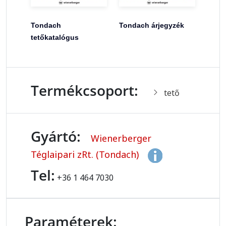
Tondach
Tondach árjegyzék
tetőkatalógus
Termékcsoport:
tető
Gyártó:
Wienerberger
Téglaipari zRt. (Tondach)
Tel:
+36 1 464 7030
Paraméterek: