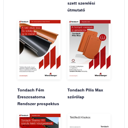
szett szerelési
útmutató
Tondach Fém
Tondach Pilis Max
Ereszcsatorna
szórólap
Rendszer prospektus