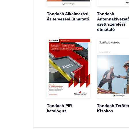
Tondach Alkalmazási
Tondach
és tervezési útmutató
Antennakivezet
szett szerelési
útmutató
Tondach PIR
Tondach Tetőfe
katalógus
Kisokos