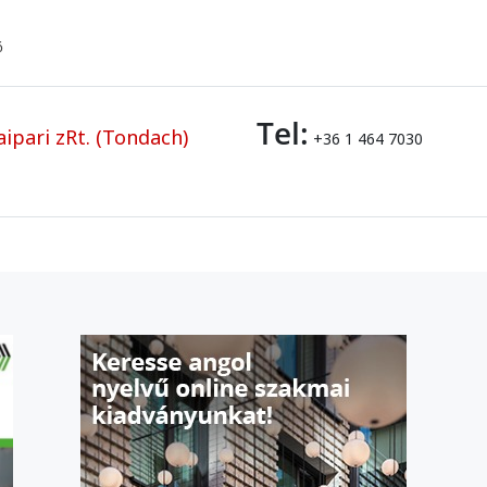
ő
Tel:
ipari zRt. (Tondach)
+36 1 464 7030