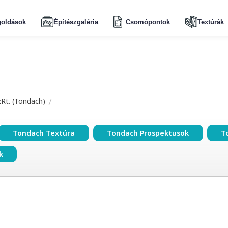
oldások
Építészgaléria
Csomópontok
Textúrák
zRt. (Tondach)
Tondach Textúra
Tondach Prospektusok
T
k