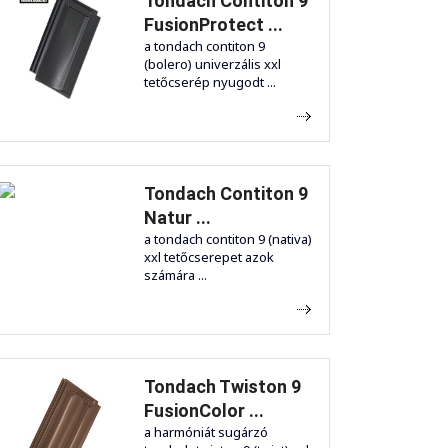
Tondach Contiton 9
FusionProtect ...
a tondach contiton 9
(bolero) univerzális xxl
tetőcserép nyugodt ...
Tondach Contiton 9
Natur ...
a tondach contiton 9 (nativa)
xxl tetőcserepet azok
számára ...
Tondach Twiston 9
FusionColor ...
a harmóniát sugárzó