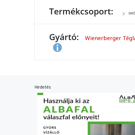
Termékcsoport:
tet
Gyártó:
Wienerberger Tégla
Hirdetés