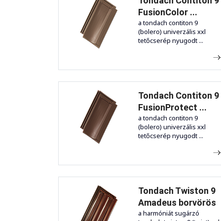
Tondach Contiton 9
FusionColor ...
a tondach contiton 9
(bolero) univerzális xxl
tetőcserép nyugodt ...
Tondach Contiton 9
FusionProtect ...
a tondach contiton 9
(bolero) univerzális xxl
tetőcserép nyugodt ...
Tondach Twiston 9
Amadeus borvörös
a harmóniát sugárzó