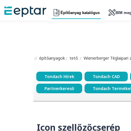
Építőanyag katalógus
BIM meg
építőanyagok
tető
Wienerberger Téglaipari 
Tondach Hírek
Tondach CAD
Partnerkereső
Tondach Terméke
Icon szellőzőcserép