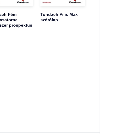
ach Fém
Tondach Pilis Max
csatorna
szórólap
szer prospektus