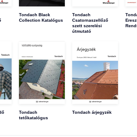
Tondach Black
Tondach
Tond
ő
Collection Katalógus
Csatornaszellőző
Eresz
szett szerelési
Rend
útmutató
dő
Tondach
Tondach árjegyzék
tetőkatalógus