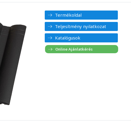
Termékoldal
Teljesítmény nyilatkozat
Katalógusok