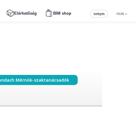
Elérhetőség
BIM shop
belépés
HUN
ondach Mérnök-szaktanácsadók