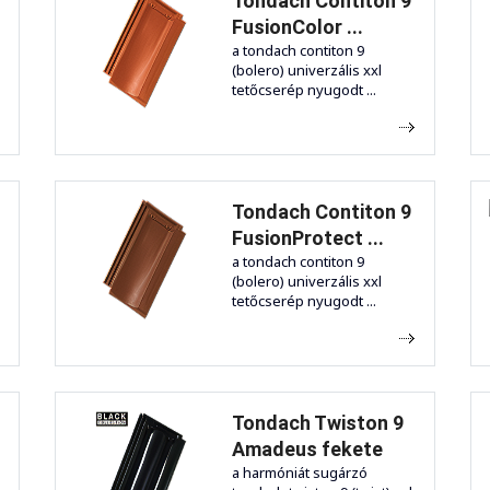
Tondach Contiton 9
FusionColor ...
a tondach contiton 9
(bolero) univerzális xxl
tetőcserép nyugodt ...
Tondach Contiton 9
FusionProtect ...
a tondach contiton 9
(bolero) univerzális xxl
tetőcserép nyugodt ...
Tondach Twiston 9
Amadeus fekete
a harmóniát sugárzó