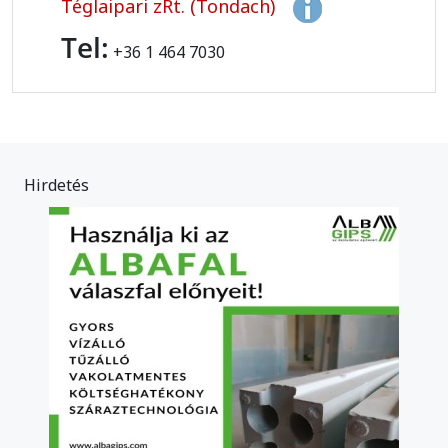
Téglaipari zRt. (Tondach)
Tel:
+36 1 464 7030
Hirdetés