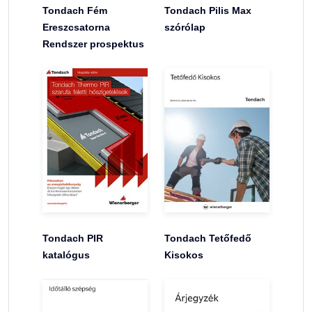
Tondach Fém
Tondach Pilis Max
Ereszcsatorna
szórólap
Rendszer prospektus
Tondach PIR
Tondach Tetőfedő
katalógus
Kisokos