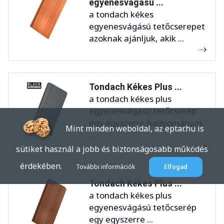
egyenesvágású ...
a tondach kékes
egyenesvágású tetőcserepet
azoknak ajánljuk, akik ...
Tondach Kékes Plus ...
a tondach kékes plus
egyenesvágású tetőcserép
egy egyszerre hagyományos
Mint minden weboldal, az eptar.hu is
...
sütiket használ a jobb és biztonságosabb működés
érdekében.
További információk
Elfogad
Tondach Kékes Plus ...
a tondach kékes plus
egyenesvágású tetőcserép
egy egyszerre ...