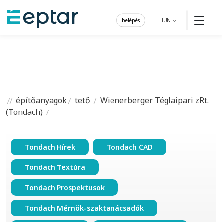
☰
belépés
HUN
építőanyagok
tető
Wienerberger Téglaipari zRt.
(Tondach)
Tondach Hírek
Tondach CAD
Tondach Textúra
Tondach Prospektusok
Tondach Mérnök-szaktanácsadók