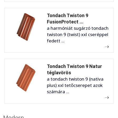
Tondach Twiston 9
FusionProtect ...
a harmóniát sugárzó tondach
twiston 9 (twist) xxl cseréppel
fedett ...
Tondach Twiston 9 Natur
téglavörös
a tondach twiston 9 (nativa
plus) xxl tetőcserepet azok
számára ...
Modern