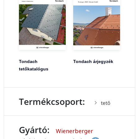
Tondach
Tondach árjegyzék
tetőkatalógus
Termékcsoport:
tető
Gyártó:
Wienerberger