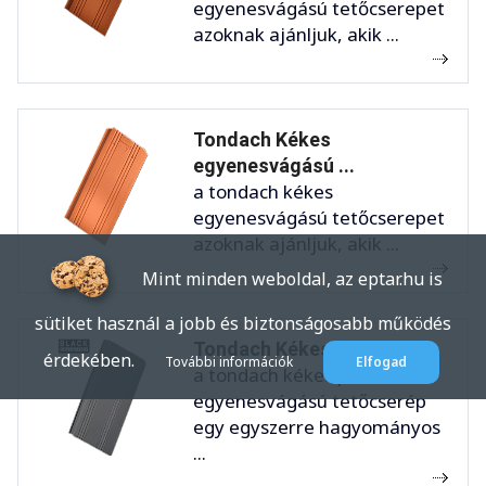
egyenesvágású tetőcserepet
azoknak ajánljuk, akik ...
Tondach Kékes
egyenesvágású ...
a tondach kékes
egyenesvágású tetőcserepet
azoknak ajánljuk, akik ...
Mint minden weboldal, az eptar.hu is
sütiket használ a jobb és biztonságosabb működés
Tondach Kékes Plus ...
érdekében.
További információk
Elfogad
a tondach kékes plus
egyenesvágású tetőcserép
egy egyszerre hagyományos
...