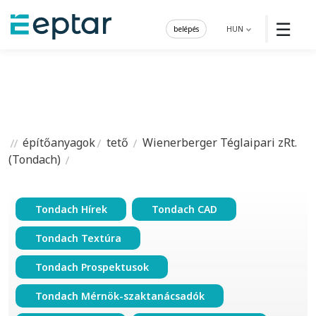
☰
belépés
HUN
építőanyagok
tető
Wienerberger Téglaipari zRt.
(Tondach)
Tondach Hírek
Tondach CAD
Tondach Textúra
Tondach Prospektusok
Tondach Mérnök-szaktanácsadók