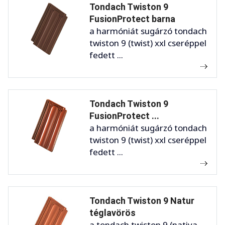
Tondach Twiston 9
FusionProtect barna
a harmóniát sugárzó tondach
twiston 9 (twist) xxl cseréppel
fedett ...
Tondach Twiston 9
FusionProtect ...
a harmóniát sugárzó tondach
twiston 9 (twist) xxl cseréppel
fedett ...
Tondach Twiston 9 Natur
téglavörös
a tondach twiston 9 (nativa