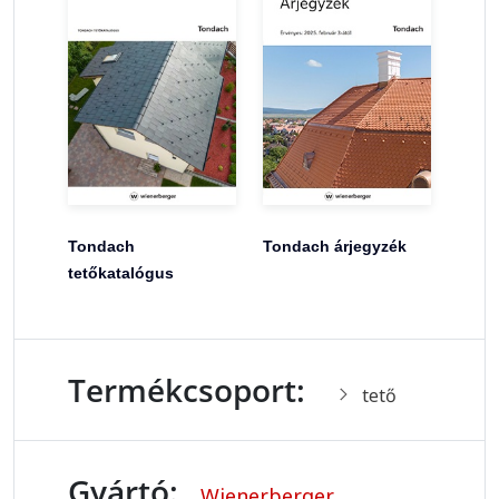
Tondach
Tondach árjegyzék
tetőkatalógus
Termékcsoport:
tető
Gyártó:
Wienerberger