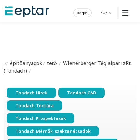
☰
belépés
HUN
építőanyagok
tető
Wienerberger Téglaipari zRt.
(Tondach)
Tondach Hírek
Tondach CAD
Tondach Textúra
Tondach Prospektusok
Tondach Mérnök-szaktanácsadók