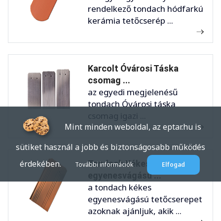
rendelkező tondach hódfarkú
kerámia tetőcserép ...
Karcolt Óvárosi Táska
csomag ...
az egyedi megjelenésű
tondach Óvárosi táska
csomag igazi ...
Mint minden weboldal, az eptar.hu is
sütiket használ a jobb és biztonságosabb működés
Tondach Kékes
érdekében.
További információk
Elfogad
egyenesvágású ...
a tondach kékes
egyenesvágású tetőcserepet
azoknak ajánljuk, akik ...