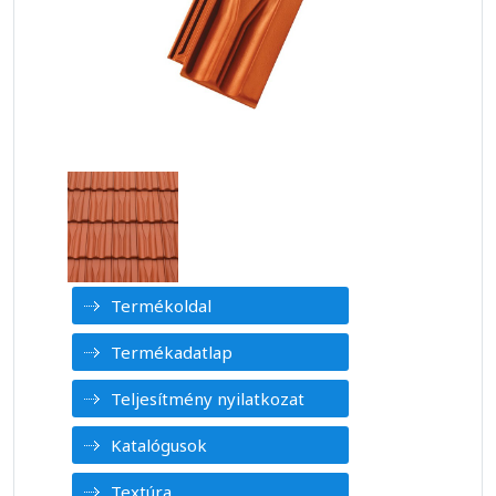
Termékoldal
Termékadatlap
Teljesítmény nyilatkozat
Katalógusok
Textúra