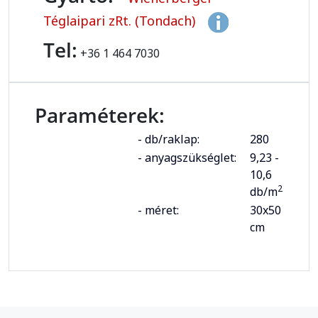
Téglaipari zRt. (Tondach)
Tel:
+36 1 464 7030
Paraméterek:
- db/raklap:
280
- anyagszükséglet:
9,23 -
10,6
2
db/m
- méret:
30x50
cm