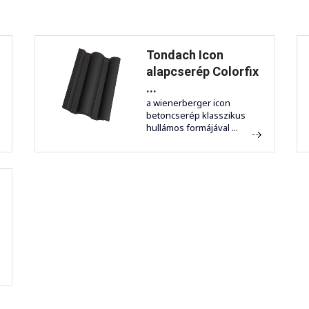
Tondach Icon
alapcserép Colorfix
...
a wienerberger icon
betoncserép klasszikus
hullámos formájával ...