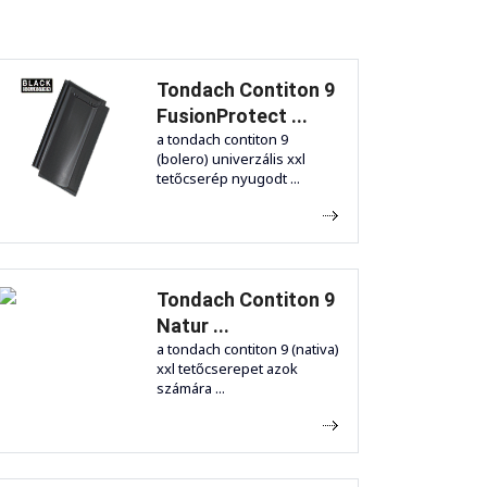
Tondach Contiton 9
FusionProtect ...
a tondach contiton 9
(bolero) univerzális xxl
tetőcserép nyugodt ...
Tondach Contiton 9
Natur ...
a tondach contiton 9 (nativa)
xxl tetőcserepet azok
számára ...