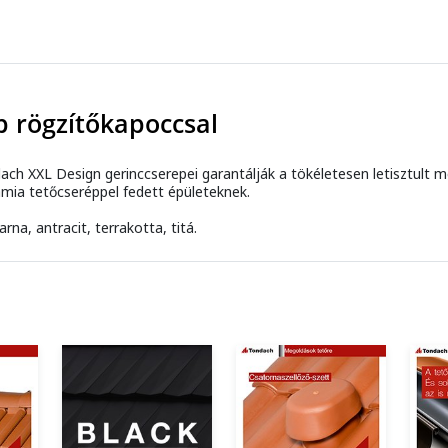
p rögzítőkapoccsal
h XXL Design gerinccserepei garantálják a tökéletesen letisztult meg
mia tetőcseréppel fedett épületeknek.
rna, antracit, terrakotta, titá.