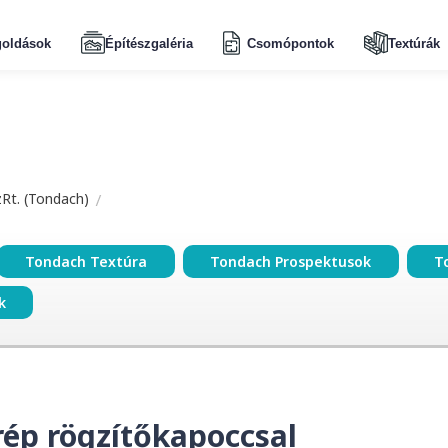
oldások
Építészgaléria
Csomópontok
Textúrák
zRt. (Tondach)
Tondach Textúra
Tondach Prospektusok
T
k
rép rögzítőkapoccsal