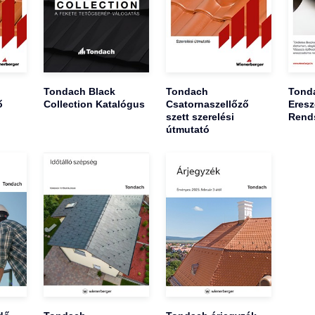
Tondach Black
Tondach
Tond
ő
Collection Katalógus
Csatornaszellőző
Eresz
szett szerelési
Rend
útmutató