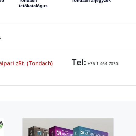
dő
Tondach
Tondach árjegyzék
tetőkatalógus
ő
Tel:
ipari zRt. (Tondach)
+36 1 464 7030