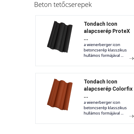
Beton tetőcserepek
Tondach Icon
alapcserép ProteX
...
a wienerberger icon
betoncserép klasszikus
hullámos formájával ...
Tondach Icon
alapcserép Colorfix
...
a wienerberger icon
betoncserép klasszikus
hullámos formájával ...