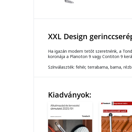
XXL Design gerinccseré
Ha igazán modern tetőt szeretnénk, a Tondac
koronája a Planoton 9 vagy Contiton 9 kerá
Színválaszték: fehér, terrabarna, barna, rézba
Kiadványok: