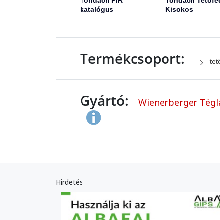
Tondach PIR
Tondach Tetőfe
katalógus
Kisokos
Termékcsoport:
tet
Gyártó:
Wienerberger Tégla
Hirdetés