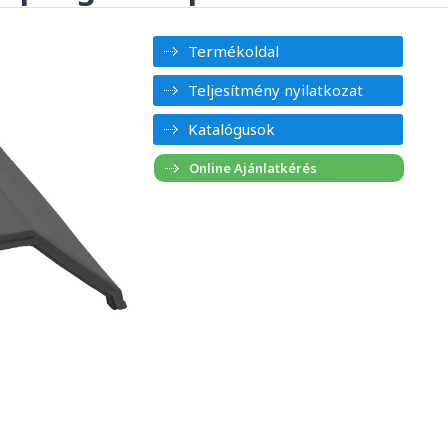
Termékoldal
Teljesítmény nyilatkozat
Katalógusok