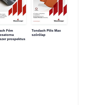
ach Fém
Tondach Pilis Max
csatorna
szórólap
szer prospektus