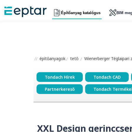
Építőanyag katalógus
BIM meg
építőanyagok
tető
Wienerberger Téglaipari 
Tondach Hírek
Tondach CAD
Partnerkereső
Tondach Terméke
XXL Design gerinccse