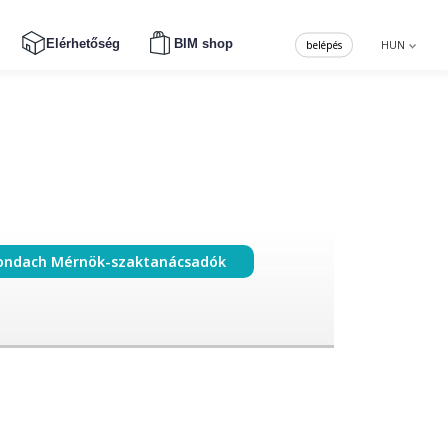
Elérhetőség
BIM shop
belépés
HUN
ondach Mérnök-szaktanácsadók