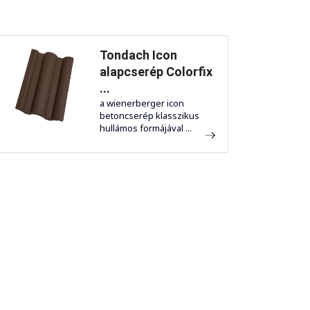
Tondach Icon
alapcserép Colorfix
...
a wienerberger icon
betoncserép klasszikus
hullámos formájával ...