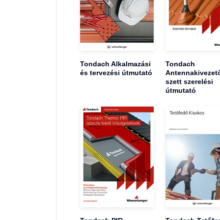
Tondach Alkalmazási
Tondach
és tervezési útmutató
Antennakivezet
szett szerelési
útmutató