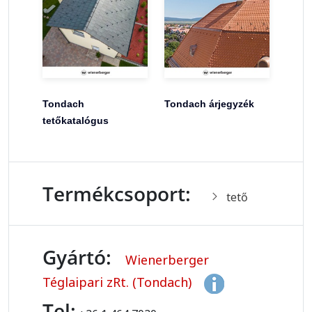
Tondach
Tondach árjegyzék
tetőkatalógus
Termékcsoport:
tető
Gyártó:
Wienerberger
Téglaipari zRt. (Tondach)
Tel: