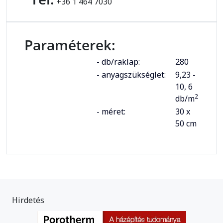
+36 1 464 7030
Paraméterek:
- db/raklap:
280
- anyagszükséglet:
9,23 -
10, 6
2
db/m
- méret:
30 x
50 cm
Hirdetés