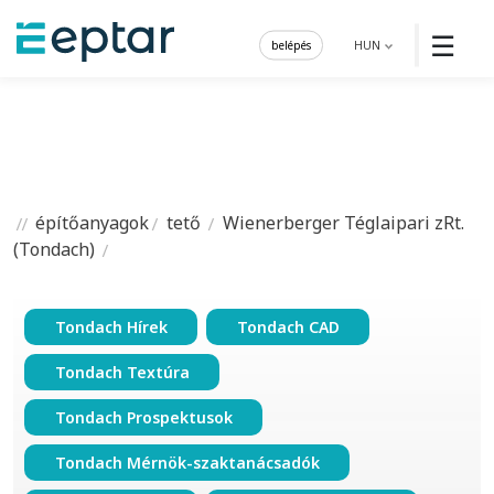
☰
belépés
HUN
építőanyagok
tető
Wienerberger Téglaipari zRt.
(Tondach)
Tondach Hírek
Tondach CAD
Tondach Textúra
Tondach Prospektusok
Tondach Mérnök-szaktanácsadók