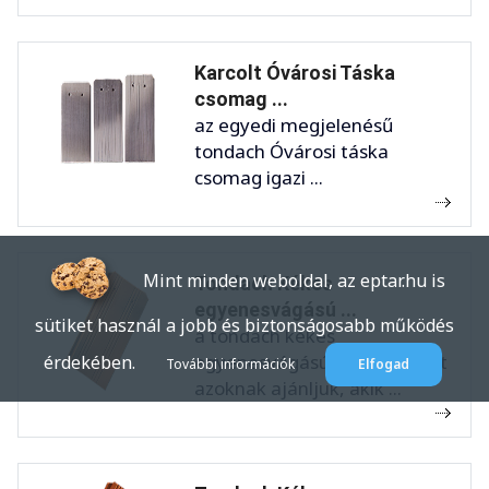
Karcolt Óvárosi Táska
csomag ...
az egyedi megjelenésű
tondach Óvárosi táska
csomag igazi ...
Mint minden weboldal, az eptar.hu is
Tondach Kékes
egyenesvágású ...
sütiket használ a jobb és biztonságosabb működés
a tondach kékes
egyenesvágású tetőcserepet
érdekében.
További információk
Elfogad
azoknak ajánljuk, akik ...