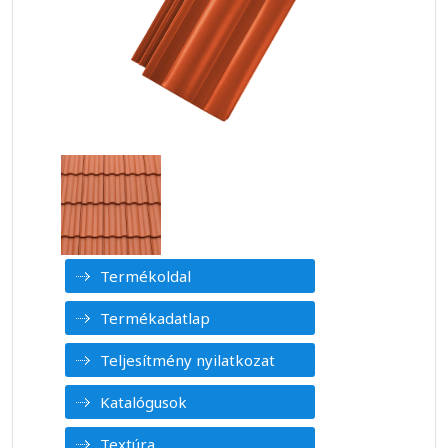
Termékoldal
Termékadatlap
Teljesítmény nyilatkozat
Katalógusok
Textúra