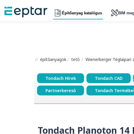
Építőanyag katalógus
BIM meg
építőanyagok
tető
Wienerberger Téglaipari 
Tondach Hírek
Tondach CAD
Partnerkereső
Tondach Terméke
Tondach Planoton 14 