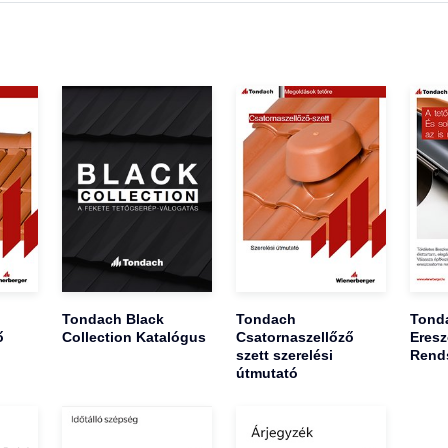
Tondach Black
Tondach
Tond
ő
Collection Katalógus
Csatornaszellőző
Eresz
szett szerelési
Rend
útmutató