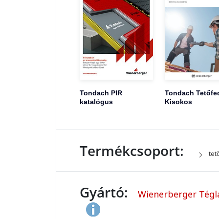
Tondach PIR
Tondach Tetőfe
katalógus
Kisokos
Termékcsoport:
tet
Gyártó:
Wienerberger Tégla