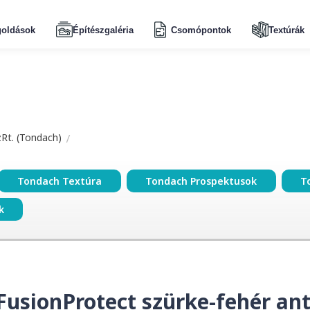
oldások
Építészgaléria
Csomópontok
Textúrák
zRt. (Tondach)
Tondach Textúra
Tondach Prospektusok
T
k
FusionProtect szürke-fehér ant