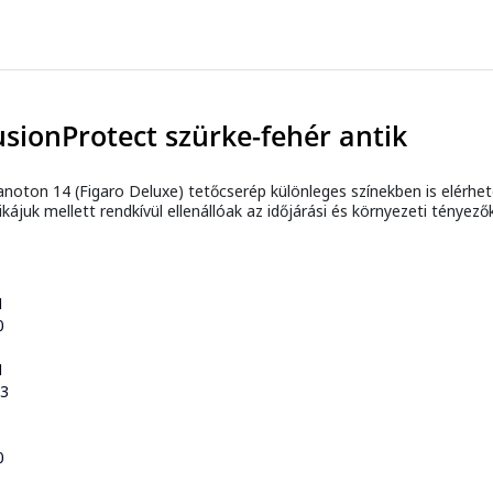
sionProtect szürke-fehér antik
anoton 14 (Figaro Deluxe) tetőcserép különleges színekben is elérhető
ájuk mellett rendkívül ellenállóak az időjárási és környezeti tényez
1
0
1
23
0