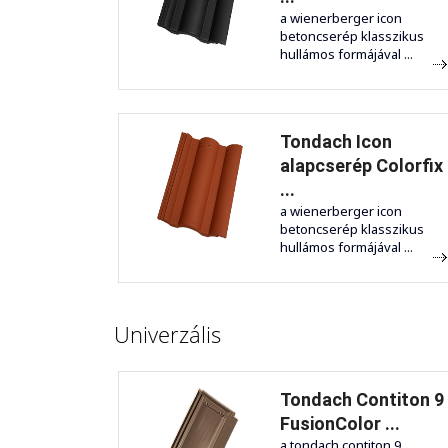
a wienerberger icon
betoncserép klasszikus
hullámos formájával ...
Tondach Icon
alapcserép Colorfix
...
a wienerberger icon
betoncserép klasszikus
hullámos formájával ...
Univerzális
Tondach Contiton 9
FusionColor ...
a tondach contiton 9