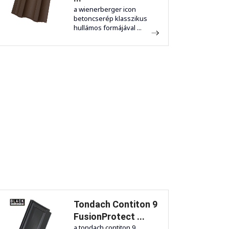
a wienerberger icon
betoncserép klasszikus
hullámos formájával ...
Tondach Contiton 9
FusionProtect ...
a tondach contiton 9