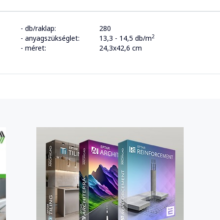
- db/raklap:
280
2
- anyagszükséglet:
13,3 - 14,5 db/m
- méret:
24,3x42,6 cm