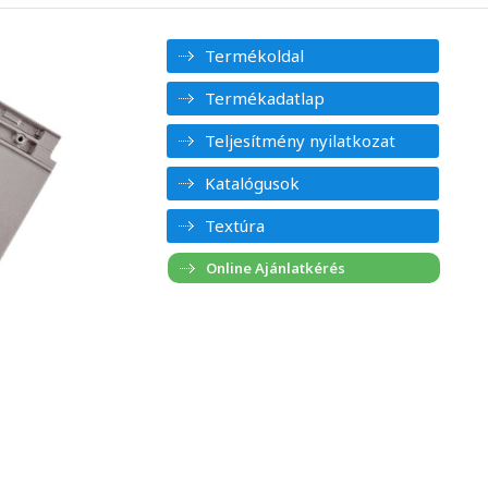
Termékoldal
Termékadatlap
Teljesítmény nyilatkozat
Katalógusok
Textúra