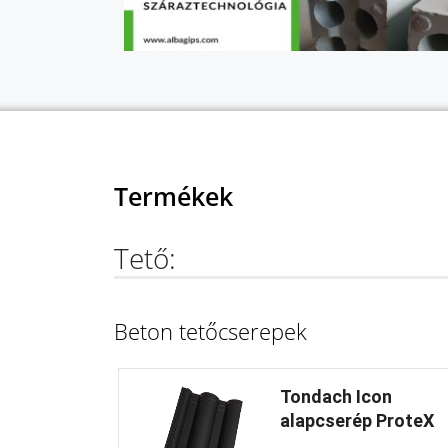
Termékek
Tető:
Beton tetőcserepek
Tondach Icon
alapcserép ProteX
...