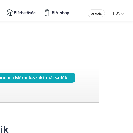
Elérhetőség
BIM shop
belépés
HUN
ondach Mérnök-szaktanácsadók
ik