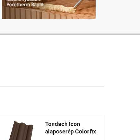
Tondach Icon
alapcserép Colorfix
...