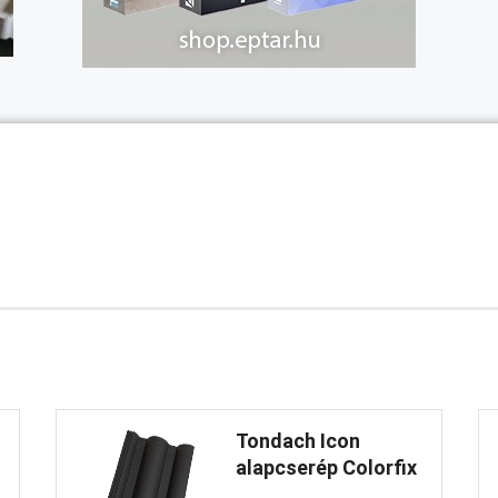
Tondach Icon
alapcserép Colorfix
...