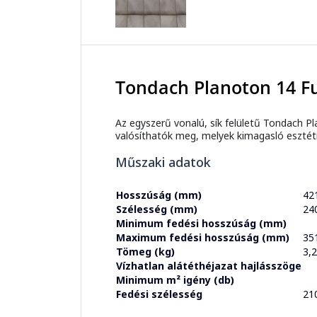
Tondach Planoton 14 Fu
Az egyszerű vonalú, sík felületű Tondach Pl
valósíthatók meg, melyek kimagasló esztétik
Műszaki adatok
Hosszúság (mm)
42
Szélesség (mm)
24
Minimum fedési hosszúság (mm)
Maximum fedési hosszúság (mm)
35
Tömeg (kg)
3,
Vízhatlan alátéthéjazat hajlásszöge
Minimum m² igény (db)
Fedési szélesség
21