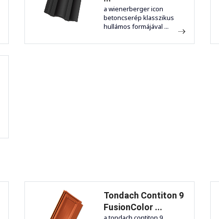
a wienerberger icon
betoncserép klasszikus
hullámos formájával ...
Tondach Contiton 9
FusionColor ...
a tondach contiton 9