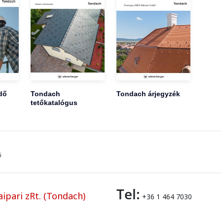
dő
Tondach
Tondach árjegyzék
tetőkatalógus
ő
Tel:
ipari zRt. (Tondach)
+36 1 464 7030