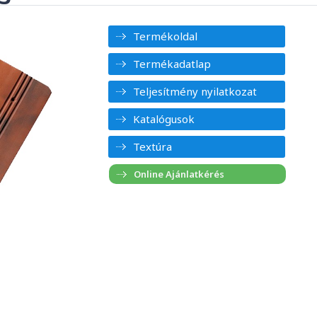
Termékoldal
Termékadatlap
Teljesítmény nyilatkozat
Katalógusok
Textúra