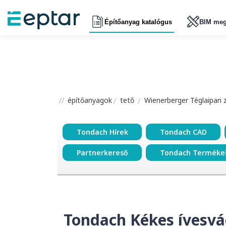
Építőanyag katalógus
BIM meg
építőanyagok
tető
Wienerberger Téglaipari 
Tondach Hírek
Tondach CAD
Partnerkereső
Tondach Terméke
Tondach Kékes ívesvá