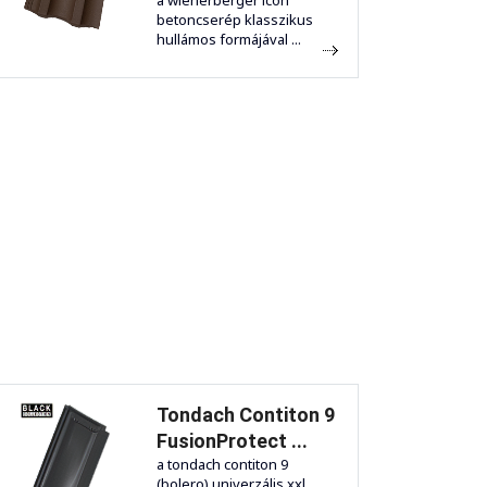
a wienerberger icon
betoncserép klasszikus
hullámos formájával ...
Tondach Contiton 9
FusionProtect ...
a tondach contiton 9
(bolero) univerzális xxl