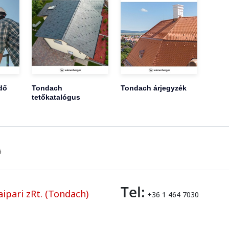
dő
Tondach
Tondach árjegyzék
tetőkatalógus
ő
Tel:
ipari zRt. (Tondach)
+36 1 464 7030