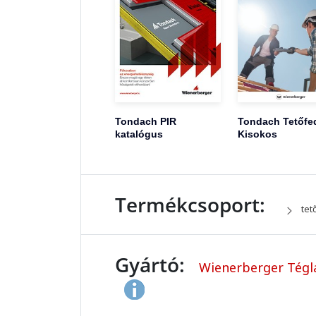
Tondach PIR
Tondach Tetőfe
katalógus
Kisokos
Termékcsoport:
tet
Gyártó:
Wienerberger Tégla