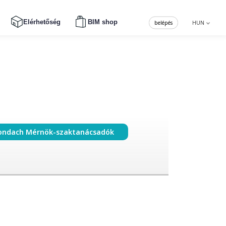
Elérhetőség
BIM shop
belépés
HUN
ondach Mérnök-szaktanácsadók