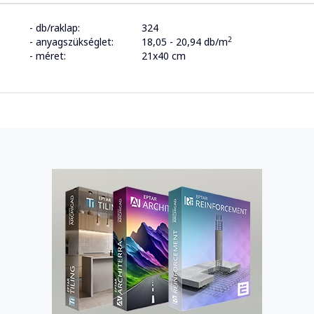
- db/raklap:
324
2
- anyagszükséglet:
18,05 - 20,94 db/m
- méret:
21x40 cm