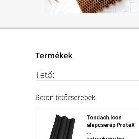
Termékek
Tető:
Beton tetőcserepek
Tondach Icon
alapcserép ProteX
...