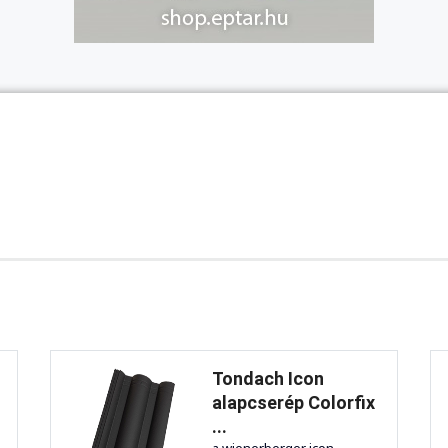
Tondach Icon
alapcserép Colorfix
...