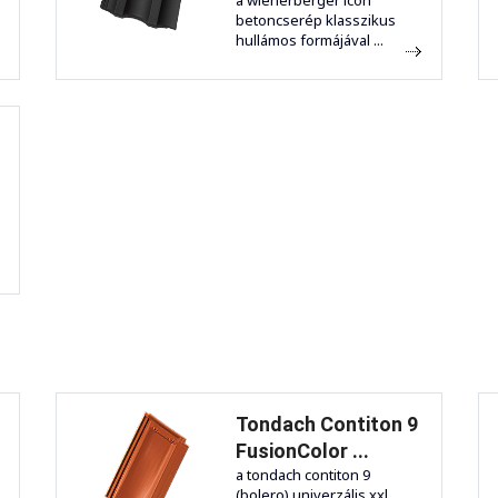
a wienerberger icon
betoncserép klasszikus
hullámos formájával ...
Tondach Contiton 9
FusionColor ...
a tondach contiton 9
(bolero) univerzális xxl