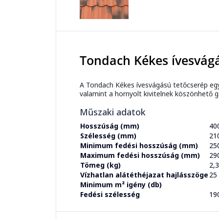
Tondach Kékes ívesvágá
A Tondach Kékes ívesvágású tetőcserép eg
valamint a hornyolt kivitelnek köszönhető 
Műszaki adatok
Hosszúság (mm)
40
Szélesség (mm)
21
Minimum fedési hosszúság (mm)
25
Maximum fedési hosszúság (mm)
29
Tömeg (kg)
2,
Vízhatlan alátéthéjazat hajlásszöge
25
Minimum m² igény (db)
Fedési szélesség
19