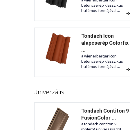
a wienerberger icon
betoncserép klasszikus
hullámos formájával ...
Tondach Icon
alapcserép Colorfix
...
a wienerberger icon
betoncserép klasszikus
hullámos formájával ...
Univerzális
Tondach Contiton 9
FusionColor ...
a tondach contiton 9
(bolero) univerzális xxl