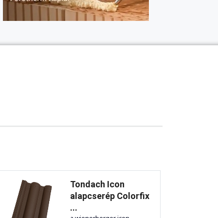
Tondach Icon
alapcserép Colorfix
...