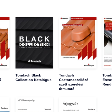
Tondach Black
Tondach
Tond
ő
Collection Katalógus
Csatornaszellőző
Eresz
szett szerelési
Rend
útmutató