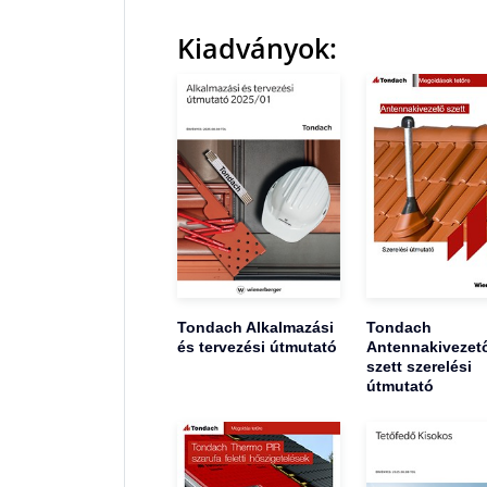
Kiadványok:
Tondach Alkalmazási
Tondach
és tervezési útmutató
Antennakivezet
szett szerelési
útmutató