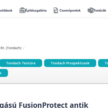
oldások
Építészgaléria
Csomópontok
Textúrák
zRt. (Tondach)
Tondach Textúra
Tondach Prospektusok
T
k
gású FusionProtect antik