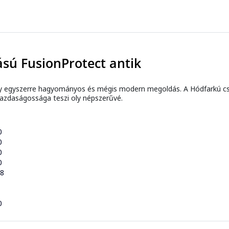
sú FusionProtect antik
y egyszerre hagyományos és mégis modern megoldás. A Hódfarkú cser
gazdaságossága teszi oly népszerűvé.
0
0
0
0
38
0