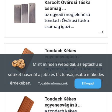
Karcolt Óvárosi Táska
csomag ...
az egyedi megjelenésű
tondach Óvárosi táska
csomag igazi ...
Tondach Kékes
egyenesvágású ...
a tondach kékes
Mint minden weboldal, az eptar.hu is
egyenesvágású tetőcserepet
azoknak ajánljuk, akik ...
sütiket használ a jobb és biztonságosabb működés
érdekében.
További információk
Elfogad
Tondach Kékes
egyenesvágású ...
a tondach kékes