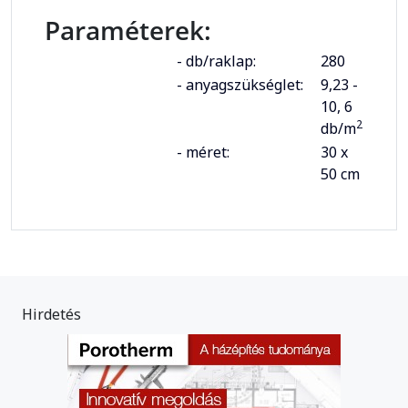
Paraméterek:
- db/raklap:
280
- anyagszükséglet:
9,23 -
10, 6
2
db/m
- méret:
30 x
50 cm
Hirdetés