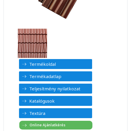
Termékoldal
Termékadatlap
Teljesítmény nyilatkozat
Katalógusok
Textúra