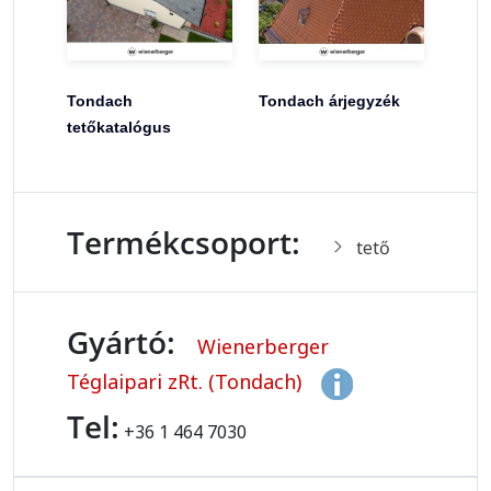
Tondach
Tondach árjegyzék
tetőkatalógus
Termékcsoport:
tető
Gyártó:
Wienerberger
Téglaipari zRt. (Tondach)
Tel:
+36 1 464 7030