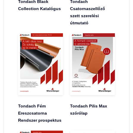
Tondach Black
Tondach
Collection Katalógus
Csatornaszellőző
szett szerelési
útmutató
Tondach Fém
Tondach Pilis Max
Ereszcsatorna
szórólap
Rendszer prospektus