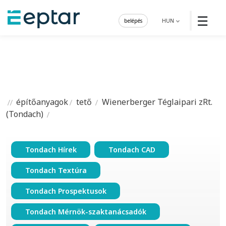
☰
belépés
HUN
építőanyagok
tető
Wienerberger Téglaipari zRt.
(Tondach)
Tondach Hírek
Tondach CAD
Tondach Textúra
Tondach Prospektusok
Tondach Mérnök-szaktanácsadók