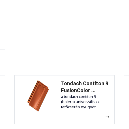
Tondach Contiton 9
FusionColor ...
a tondach contiton 9
(bolero) univerzális xxl
tetőcserép nyugodt ...