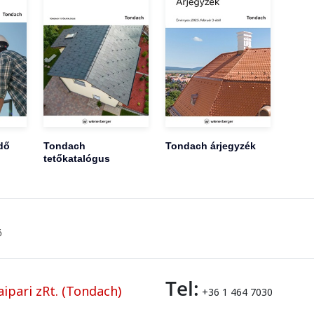
dő
Tondach
Tondach árjegyzék
tetőkatalógus
ő
Tel:
ipari zRt. (Tondach)
+36 1 464 7030