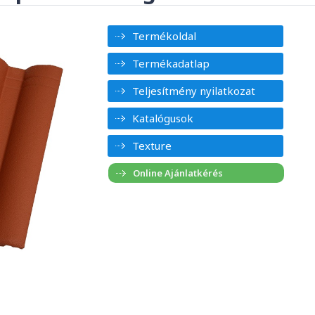
Termékoldal
Termékadatlap
Teljesítmény nyilatkozat
Katalógusok
Texture