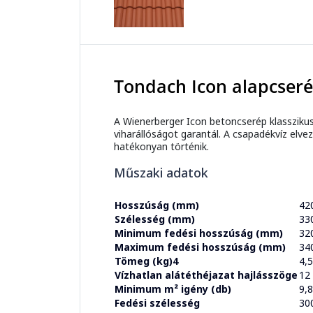
Tondach Icon alapcseré
A Wienerberger Icon betoncserép klasszikus
viharállóságot garantál. A csapadékvíz elv
hatékonyan történik.
Műszaki adatok
Hosszúság (mm)
42
Szélesség (mm)
33
Minimum fedési hosszúság (mm)
32
Maximum fedési hosszúság (mm)
34
Tömeg (kg)4
4,
Vízhatlan alátéthéjazat hajlásszöge
12
Minimum m² igény (db)
9,
Fedési szélesség
30