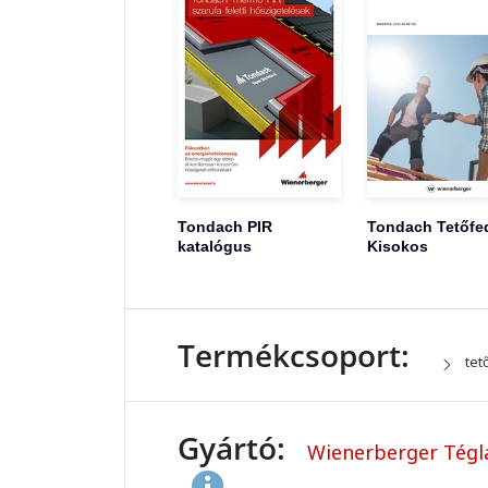
Tondach PIR
Tondach Tetőfe
katalógus
Kisokos
Termékcsoport:
tet
Gyártó:
Wienerberger Tégla