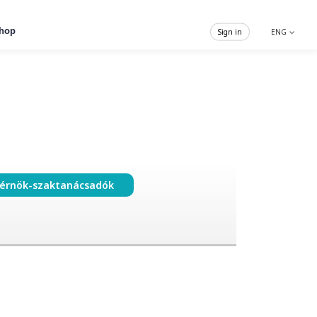
hop
Sign in
ENG
érnök-szaktanácsadók