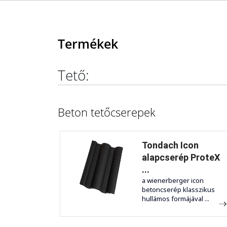
Termékek
Tető:
Beton tetőcserepek
Tondach Icon
alapcserép ProteX
...
a wienerberger icon
betoncserép klasszikus
hullámos formájával ...