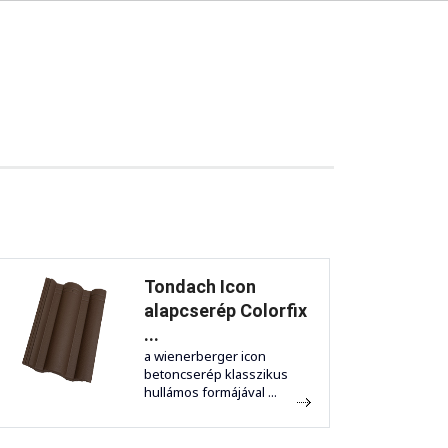
Tondach Icon
alapcserép Colorfix
...
a wienerberger icon
betoncserép klasszikus
hullámos formájával ...