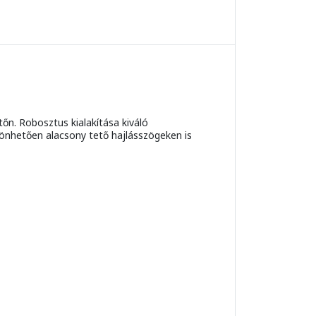
őn. Robosztus kialakítása kiváló
zönhetően alacsony tető hajlásszögeken is