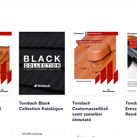
Tondach Black
Tondach
Tond
ő
Collection Katalógus
Csatornaszellőző
Eresz
szett szerelési
Rend
útmutató