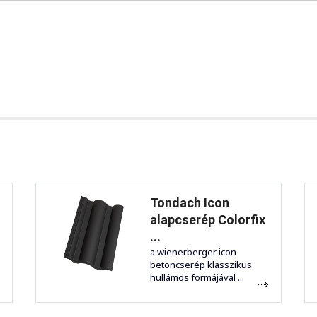
Tondach Icon
alapcserép Colorfix
...
a wienerberger icon
betoncserép klasszikus
hullámos formájával ...