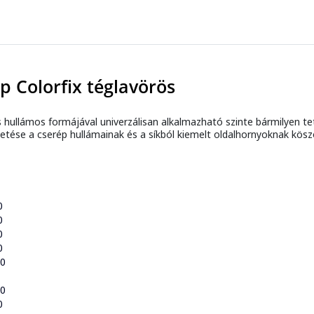
p Colorfix téglavörös
 hullámos formájával univerzálisan alkalmazható szinte bármilyen tet
ezetése a cserép hullámainak és a síkból kiemelt oldalhornyoknak kös
0
0
0
0
50
80
0