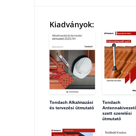
Kiadványok:
Tondach Alkalmazási
Tondach
és tervezési útmutató
Antennakivezet
szett szerelési
útmutató