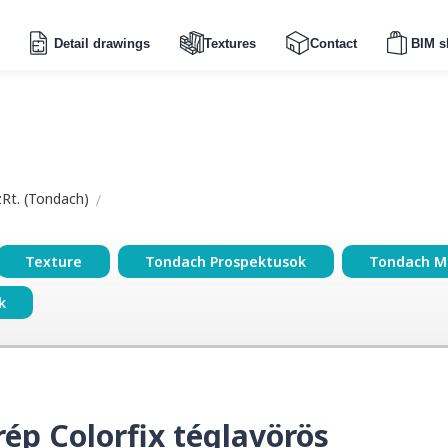
Detail drawings
Textures
Contact
BIM s
zRt. (Tondach)
Texture
Tondach Prospektusok
Tondach M
k
ép Colorfix téglavörös