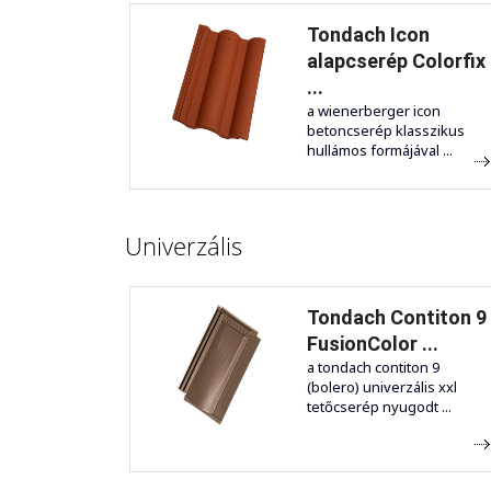
Tondach Icon
alapcserép Colorfix
...
a wienerberger icon
betoncserép klasszikus
hullámos formájával ...
Univerzális
Tondach Contiton 9
FusionColor ...
a tondach contiton 9
(bolero) univerzális xxl
tetőcserép nyugodt ...