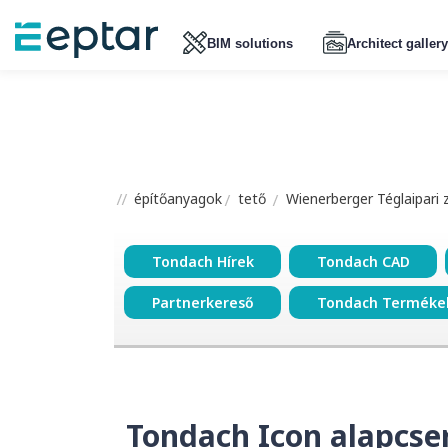
BIM solutions
Architect gallery
építőanyagok
tető
Wienerberger Téglaipari 
Tondach Hírek
Tondach CAD
Partnerkereső
Tondach Terméke
Tondach Icon alapcser