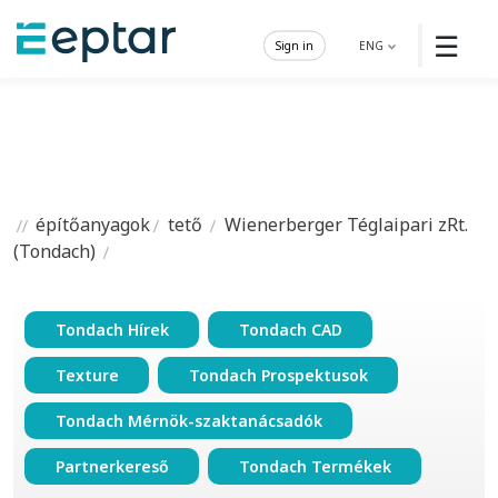
☰
Sign in
ENG
építőanyagok
tető
Wienerberger Téglaipari zRt.
(Tondach)
Tondach Hírek
Tondach CAD
Texture
Tondach Prospektusok
Tondach Mérnök-szaktanácsadók
Partnerkereső
Tondach Termékek