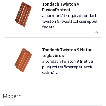
Tondach Twiston 9
FusionProtect ...
a harmóniát sugárzó tondach
twiston 9 (twist) xxl cseréppel
fedett ...
Tondach Twiston 9 Natur
téglavörös
a tondach twiston 9 (nativa
plus) xxl tetőcserepet azok
számára ...
Modern