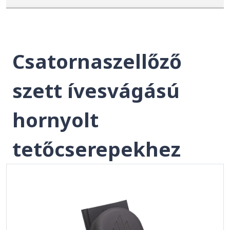
Csatornaszellőző
szett ívesvágású
hornyolt
tetőcserepekhez