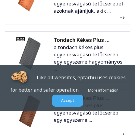
egyenesvágású tetőcserepet
azoknak ajánljuk, akik ...
Tondach Kékes Plus ...
a tondach kékes plus
egyenesvágású tetőcserép
egy egyszerre hagyományos
...
Like all websites, eptar.hu uses cookies
for better and safer operation.
More information
Tondach Kékes Plus ...
Accept
a tondach kékes plus
egyenesvágású tetőcserép
egy egyszerre ...