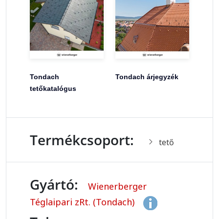
Tondach
Tondach árjegyzék
tetőkatalógus
Termékcsoport:
tető
Gyártó:
Wienerberger
Téglaipari zRt. (Tondach)