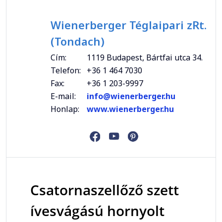
Wienerberger Téglaipari zRt.
(Tondach)
Cím:
1119 Budapest, Bártfai utca 34.
Telefon:
+36 1 464 7030
Fax:
+36 1 203-9997
E-mail:
info@wienerberger.hu
Honlap:
www.wienerberger.hu
Csatornaszellőző szett
ívesvágású hornyolt