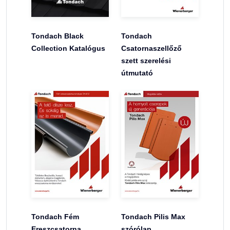
Tondach Black
Tondach
Collection Katalógus
Csatornaszellőző
szett szerelési
útmutató
Tondach Fém
Tondach Pilis Max
Ereszcsatorna
szórólap