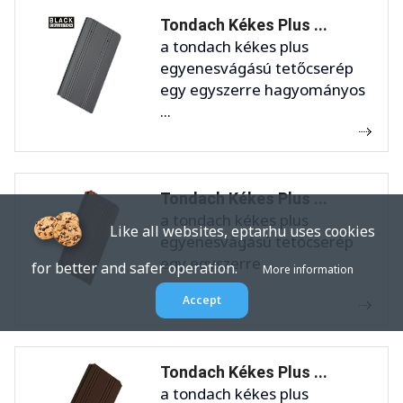
Tondach Kékes Plus ...
a tondach kékes plus
egyenesvágású tetőcserép
egy egyszerre hagyományos
...
Tondach Kékes Plus ...
a tondach kékes plus
Like all websites, eptar.hu uses cookies
egyenesvágású tetőcserép
egy egyszerre ...
for better and safer operation.
More information
Accept
Tondach Kékes Plus ...
a tondach kékes plus