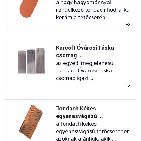
a nagy hagyománnyal
rendelkező tondach hódfarkú
kerámia tetőcserép ...
Karcolt Óvárosi Táska
csomag ...
az egyedi megjelenésű
tondach Óvárosi táska
csomag igazi ...
Tondach Kékes
egyenesvágású ...
a tondach kékes
egyenesvágású tetőcserepet
azoknak ajánljuk, akik ...