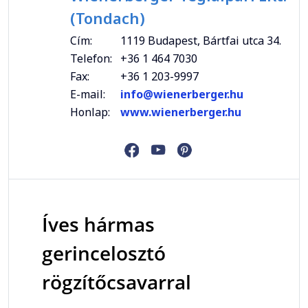
(Tondach)
Cím:
1119 Budapest, Bártfai utca 34.
Telefon:
+36 1 464 7030
Fax:
+36 1 203-9997
E-mail:
info@wienerberger.hu
Honlap:
www.wienerberger.hu
Íves hármas
gerincelosztó
rögzítőcsavarral