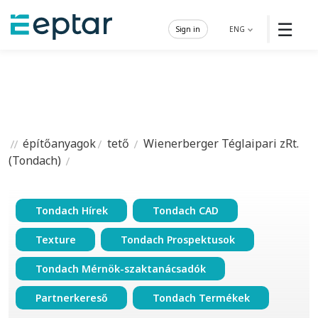
☰
Sign in
ENG
építőanyagok
tető
Wienerberger Téglaipari zRt.
(Tondach)
Tondach Hírek
Tondach CAD
Texture
Tondach Prospektusok
Tondach Mérnök-szaktanácsadók
Partnerkereső
Tondach Termékek