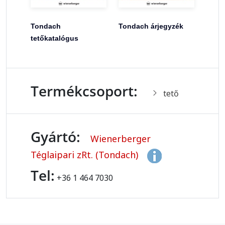
Tondach
Tondach árjegyzék
tetőkatalógus
Termékcsoport:
tető
Gyártó:
Wienerberger
Téglaipari zRt. (Tondach)
Tel:
+36 1 464 7030