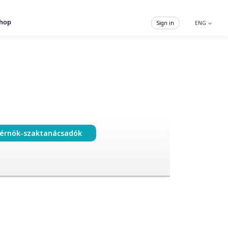
hop
Sign in
ENG
érnök-szaktanácsadók