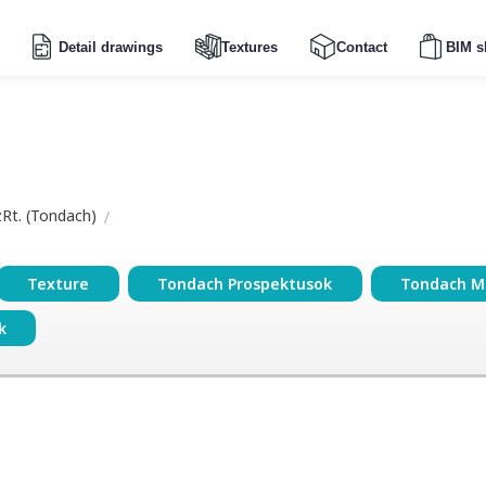
Detail drawings
Textures
Contact
BIM s
zRt. (Tondach)
Texture
Tondach Prospektusok
Tondach M
k