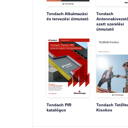
Tondach Alkalmazási
Tondach
és tervezési útmutató
Antennakivezet
szett szerelési
útmutató
Tondach PIR
Tondach Tetőfe
katalógus
Kisokos