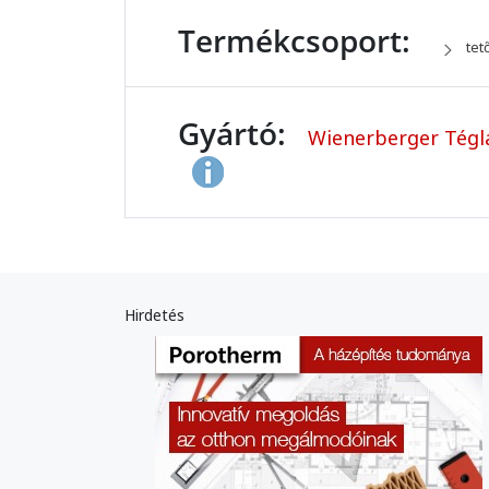
Termékcsoport:
tet
Gyártó:
Wienerberger Tégla
Hirdetés