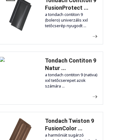
Tondach Contiton 9
FusionProtect ...
a tondach contiton 9
(bolero) univerzális xxl
tetőcserép nyugodt ...
Tondach Contiton 9
Natur ...
a tondach contiton 9 (nativa)
xxl tetőcserepet azok
számára ...
Tondach Twiston 9
FusionColor ...
a harmóniát sugárzó