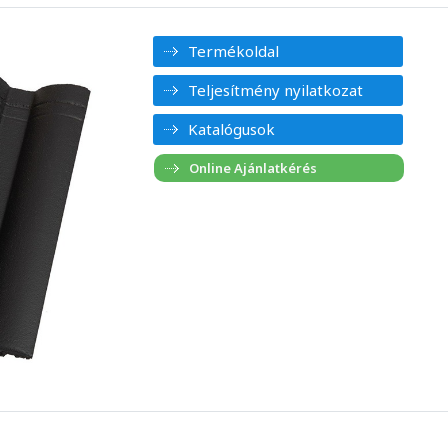
Termékoldal
Teljesítmény nyilatkozat
Katalógusok