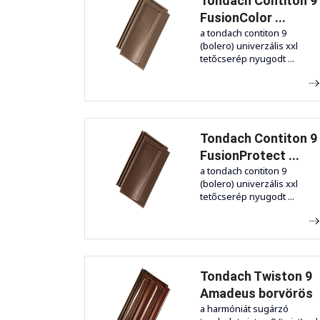
Tondach Contiton 9
FusionColor ...
a tondach contiton 9
(bolero) univerzális xxl
tetőcserép nyugodt ...
Tondach Contiton 9
FusionProtect ...
a tondach contiton 9
(bolero) univerzális xxl
tetőcserép nyugodt ...
Tondach Twiston 9
Amadeus borvörös
a harmóniát sugárzó