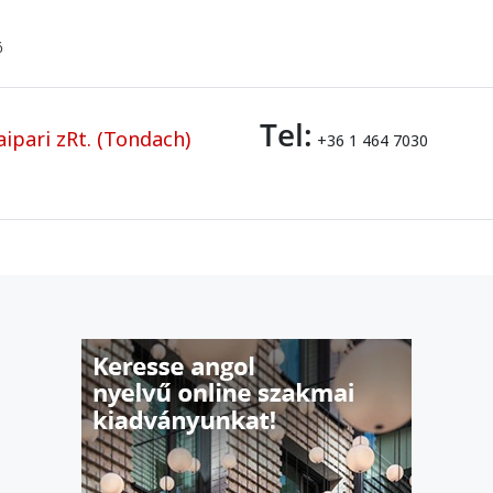
ő
Tel:
ipari zRt. (Tondach)
+36 1 464 7030