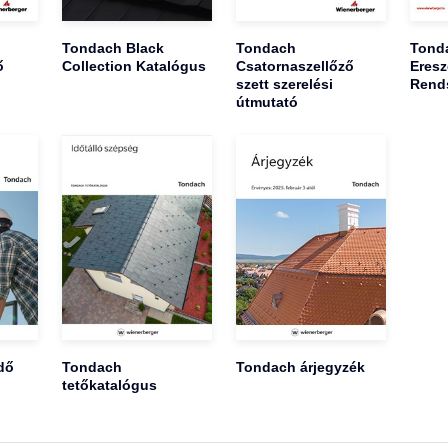
Tondach Black
Tondach
Tond
ő
Collection Katalógus
Csatornaszellőző
Eresz
szett szerelési
Rend
útmutató
dő
Tondach
Tondach árjegyzék
tetőkatalógus