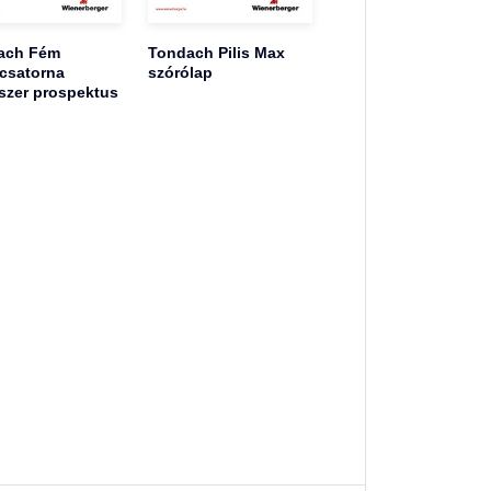
ach Fém
Tondach Pilis Max
csatorna
szórólap
szer prospektus