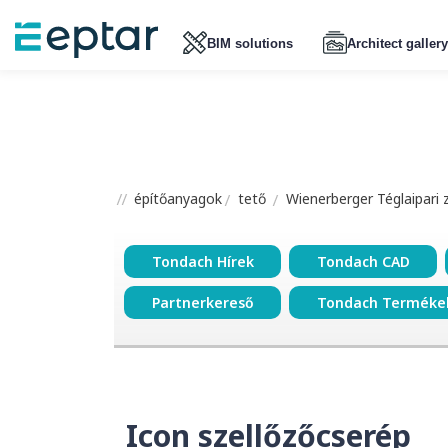
BIM solutions
Architect gallery
építőanyagok
tető
Wienerberger Téglaipari 
Tondach Hírek
Tondach CAD
Partnerkereső
Tondach Terméke
Icon szellőzőcserép