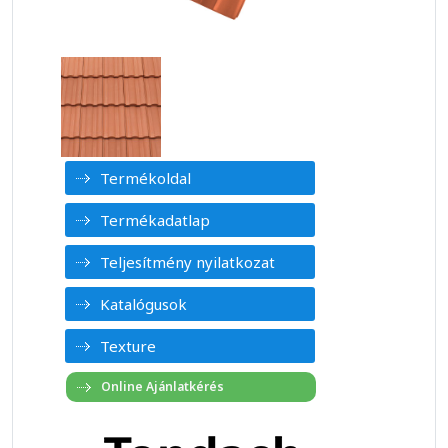
Termékoldal
Termékadatlap
Teljesítmény nyilatkozat
Katalógusok
Texture