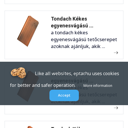
Tondach Kékes
egyenesvágású ...
a tondach kékes
egyenesvágású tetőcserepet
azoknak ajánljuk, akik ...
Like all websites, eptar.hu uses cookies
Tondach Kékes
egyenesvágású ...
for better and safer operation.
More information
a tondach kékes
egyenesvágású tetőcserepet
Accept
azoknak ajánljuk, akik ...