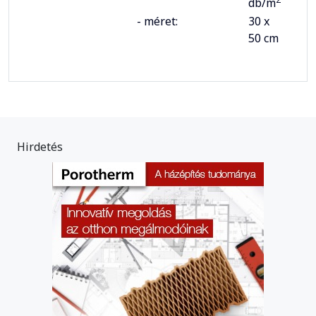
db/m
- méret:
30 x
50 cm
Hirdetés