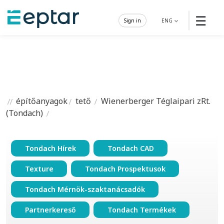
☰
Sign in
ENG
építőanyagok
tető
Wienerberger Téglaipari zRt.
(Tondach)
Tondach Hírek
Tondach CAD
Texture
Tondach Prospektusok
Tondach Mérnök-szaktanácsadók
Partnerkereső
Tondach Termékek