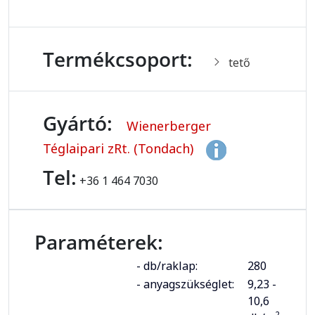
Termékcsoport:
tető
Gyártó:
Wienerberger
Téglaipari zRt. (Tondach)
Tel:
+36 1 464 7030
Paraméterek:
- db/raklap:
280
- anyagszükséglet:
9,23 -
10,6
2