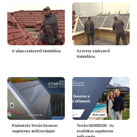
A vápa szakszerű kialakítása
Az eresz szakszerű
kialakítása
Kivitelezés Terrán Generon
Terrán GENERON - Az
napelemes tetőcseréppel
esztétikus napelemes
tetőcserép