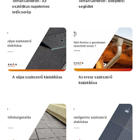
Terrán Generon - Az
Terrán Generon - Beépítési
esztétikus napelemes
segédlet
tetőcserép
A vápa szakszerű kialakítása
Az eresz szakszerű
kialakítása