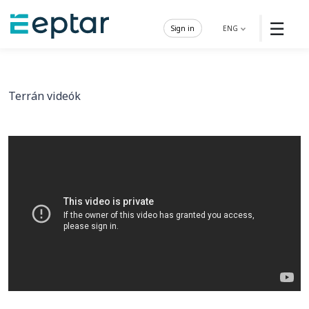
☰
Sign in
ENG
Terrán videók