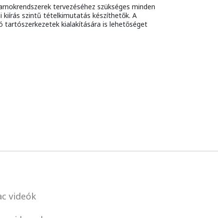
csarnokrendszerek tervezéséhez szükséges minden
 kiírás szintű tételkimutatás készíthetők. A
tartószerkezetek kialakítására is lehetőséget
c videók