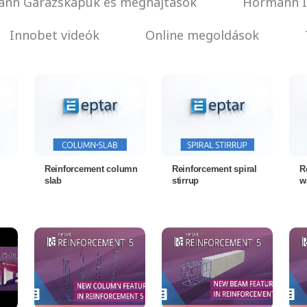
nn Garázskapuk és meghajtások
Hörmann I
Innobet videók
Online megoldások
Reinforcement column
Reinforcement spiral
R
slab
stirrup
w