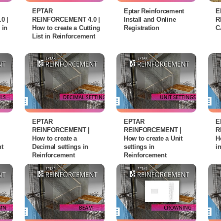
EPTAR
Eptar Reinforcement
E
0 |
REINFORCEMENT 4.0 |
Install and Online
R
 in
How to create a Cutting
Registration
C
List in Reinforcement
EPTAR
EPTAR
E
REINFORCEMENT |
REINFORCEMENT |
R
How to create a
How to create a Unit
H
nt
Decimal settings in
settings in
i
Reinforcement
Reinforcement