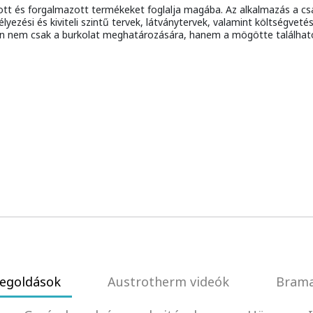
tott és forgalmazott termékeket foglalja magába. Az alkalmazás a 
ezési és kiviteli szintű tervek, látványtervek, valamint költségvetési
n nem csak a burkolat meghatározására, hanem a mögötte található 
egoldások
Austrotherm videók
Brama