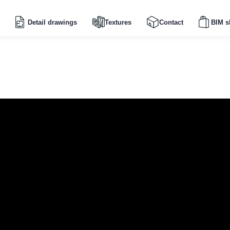
Detail drawings
Textures
Contact
BIM s