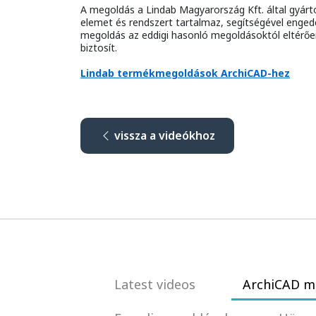
A megoldás a Lindab Magyarország Kft. által gyár
elemet és rendszert tartalmaz, segítségével engedély
megoldás az eddigi hasonló megoldásoktól eltérőe
biztosít.
Lindab termékmegoldások ArchiCAD-hez
vissza a videókhoz
Latest videos
ArchiCAD m