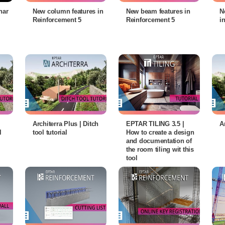
nar
New column features in
New beam features in
N
Reinforcement 5
Reinforcement 5
i
Architerra Plus | Ditch
EPTAR TILING 3.5 |
A
l
tool tutorial
How to create a design
and documentation of
the room tiling wit this
tool