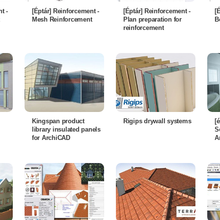
t -
[Éptár] Reinforcement -
[Éptár] Reinforcement -
[
Mesh Reinforcement
Plan preparation for
B
reinforcement
Kingspan product
Rigips drywall systems
[
library insulated panels
S
for ArchiCAD
A