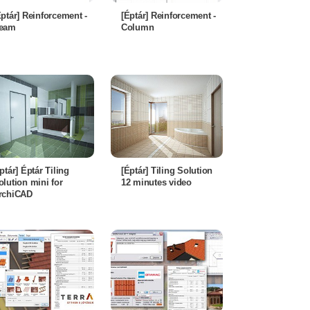
Éptár] Reinforcement -
[Éptár] Reinforcement -
eam
Column
éptár] Éptár Tiling
[Éptár] Tiling Solution
olution mini for
12 minutes video
rchiCAD