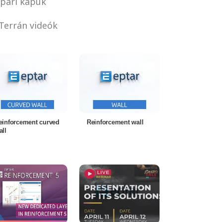
pari kapuk
Terrán videók
einforcement curved
Reinforcement wall
all