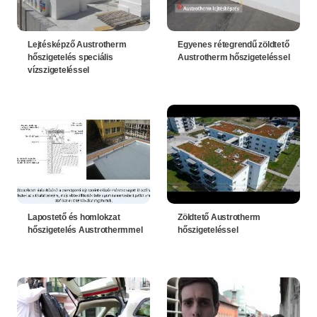
Lejtésképző Austrotherm
Egyenes rétegrendű zöldtető
hőszigetelés speciális
Austrotherm hőszigeteléssel
vízszigeteléssel
Lapostető és homlokzat
Zöldtető Austrotherm
hőszigetelés Austrothermmel
hőszigeteléssel