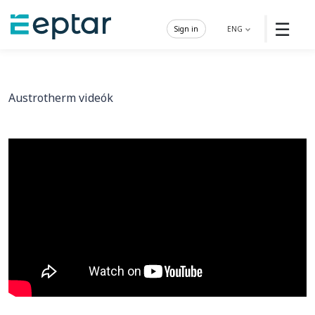
☰
Sign in
ENG
Austrotherm videók