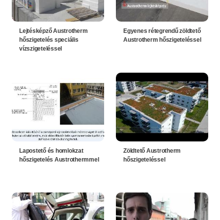
Lejtésképző Austrotherm
Egyenes rétegrendű zöldtető
hőszigetelés speciális
Austrotherm hőszigeteléssel
vízszigeteléssel
Lapostető és homlokzat
Zöldtető Austrotherm
hőszigetelés Austrothermmel
hőszigeteléssel