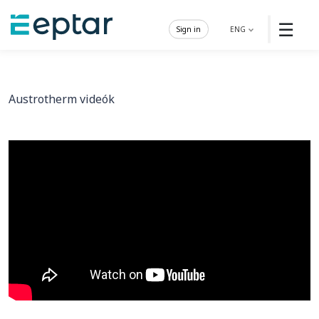
☰
Sign in
ENG
Austrotherm videók