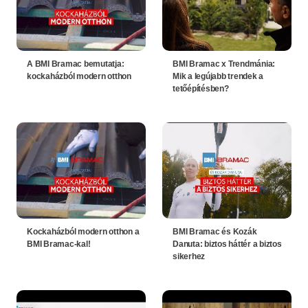
A BMI Bramac bemutatja:
BMI Bramac x Trendmánia:
kockaházból modern otthon
Mik a legújabb trendek a
tetőépítésben?
Kockaházból modern otthon a
BMI Bramac és Kozák
BMI Bramac-kal!
Danuta: biztos háttér a biztos
sikerhez