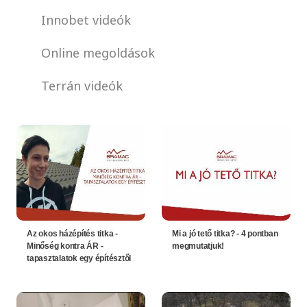
Innobet videók
Online megoldások
Terrán videók
Az okos házépítés titka -
Mi a jó tető titka? - 4 pontban
Minőség kontra ÁR -
megmutatjuk!
tapasztalatok egy építésztől