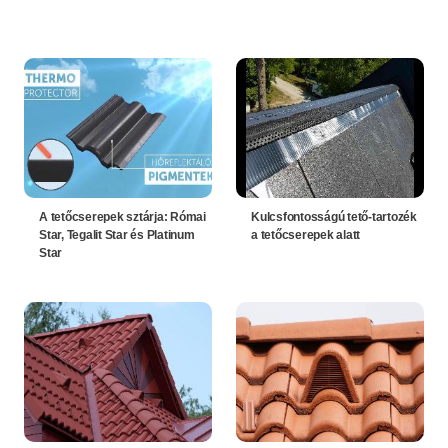
A tetőcserepek sztárja: Római
Kulcsfontosságú tető-tartozék
Star, Tegalit Star és Platinum
a tetőcserepek alatt
Star