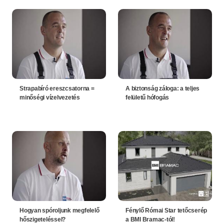
Strapabíró ereszcsatorna =
A biztonság záloga: a teljes
minőségi vízelvezetés
felületű hófogás
Hogyan spóroljunk megfelelő
Fénylő Római Star tetőcserép
hőszigeteléssel?
a BMI Bramac-tól!