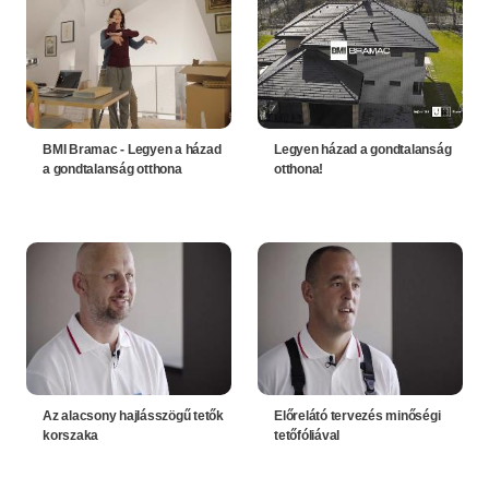
BMI Bramac - Legyen a házad
Legyen házad a gondtalanság
a gondtalanság otthona
otthona!
Az alacsony hajlásszögű tetők
Előrelátó tervezés minőségi
korszaka
tetőfóliával