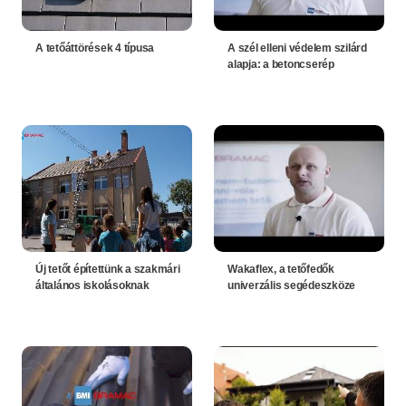
A tetőáttörések 4 típusa
A szél elleni védelem szilárd
alapja: a betoncserép
Új tetőt építettünk a szakmári
Wakaflex, a tetőfedők
általános iskolásoknak
univerzális segédeszköze