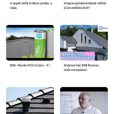
A tagolt tetők kritikus pontja: a
Hogyan gondoskodjunk tetőnk
vápa
jó átszellőzéséről?
BMI - Noxite ECO-Active - A \
Balatoni ház BMI Bramac
tetőcserepekkel