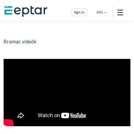
☰
Sign in
ENG
Bramac videók