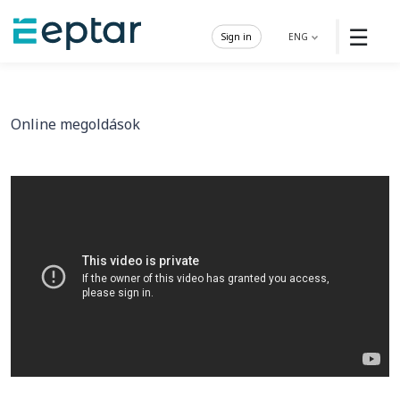
☰
Sign in
ENG
Online megoldások