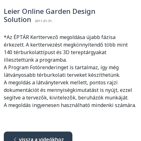
Leier Online Garden Design
Solution
2011.01.31.
*Az ÉPTÁR Kerttervező megoldása újabb fázisa
érkezett. A kerttervezést megkönnyítendő több mint
140 térburkolattípust és 3D tereptárgyakat
illesztettünk a programba.
A Program Fotórenderinget is tartalmaz, így még
látványosabb térburkolati terveket készíthetünk.
A megoldás a látványtervek mellett, pontos rajzi
dokumentációt és mennyiségkimutatást is nyújt, ezzel
segítve a tervezők, kivitelezők, beruházók munkáját.
A megoldás ingyenesen használható mindenki számára.
vissza a videókhoz