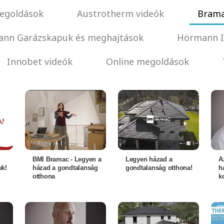
egoldások
Austrotherm videók
Brama
nn Garázskapuk és meghajtások
Hörmann I
Innobet videók
Online megoldások
BMI Bramac - Legyen a
Legyen házad a
A
uk!
házad a gondtalanság
gondtalanság otthona!
h
otthona
k