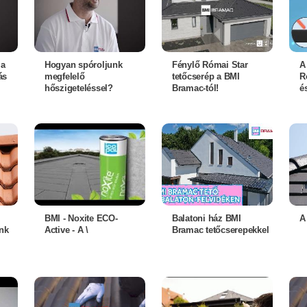
 a
Hogyan spóroljunk
Fénylő Római Star
A
ás
megfelelő
tetőcserép a BMI
R
hőszigeteléssel?
Bramac-tól!
é
BMI - Noxite ECO-
Balatoni ház BMI
A
nk
Active - A \
Bramac tetőcserepekkel