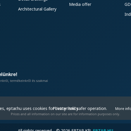
s
Media offer
GD
Architectural Gallery
Ind
elünkre!
inkról, termékeinkről és szakmai
Privacy Policy
s, eptar.hu uses cookies for better and safer operation.
More inf
Prices and all information on our site are for information purposes only.
All rights reserved. © 2026 EPTAR Kft.
EPTAR.HU