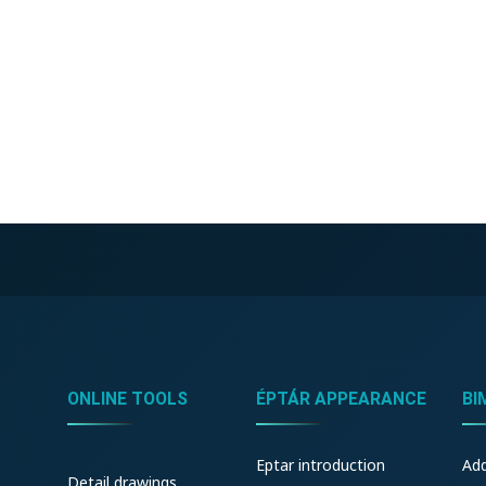
ONLINE TOOLS
ÉPTÁR APPEARANCE
BI
Eptar introduction
Ad
Detail drawings