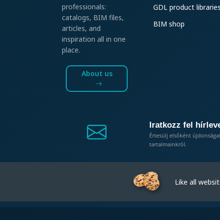
professionals:
GDL product librarie
catalogs, BIM files,
BIM shop
articles, and
inspiration all in one
place.
About us
Iratkozz fel hírlev
Értesülj elsőként újdonsága
tartalmainkról.
Like all website