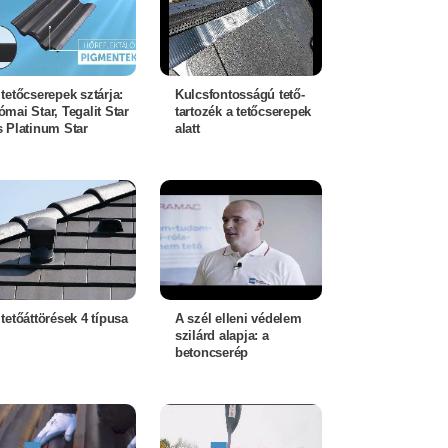
 tetőcserepek sztárja:
Kulcsfontosságú tető-
ómai Star, Tegalit Star
tartozék a tetőcserepek
s Platinum Star
alatt
 tetőáttörések 4 típusa
A szél elleni védelem
szilárd alapja: a
betoncserép