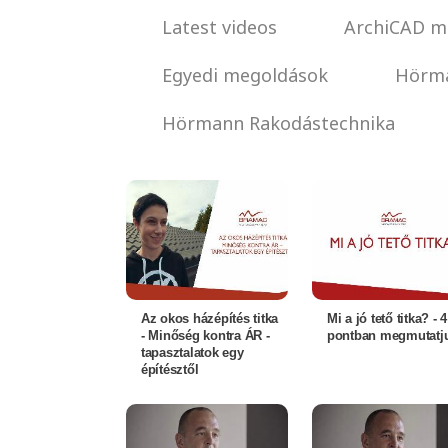
Latest videos
ArchiCAD m
Egyedi megoldások
Hörma
Hörmann Rakodástechnika
Az okos házépítés titka
Mi a jó tető titka? - 4
- Minőség kontra ÁR -
pontban megmutatj
tapasztalatok egy
építésztől