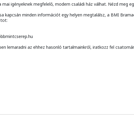
 mai igényeknek megfelelő, modern családi ház válhat. Nézd meg egy
ítása kapcsán minden információt egy helyen megtalálsz, a BMI Bram
tot:
tobbmintcserep.hu
ben lemaradni az ehhez hasonló tartalmainkról, iratkozz fel csatorn