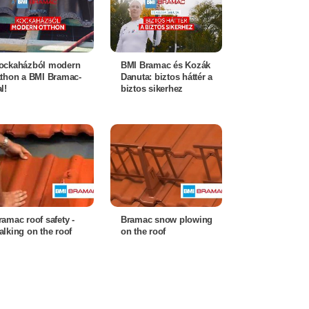
ockaházból modern
BMI Bramac és Kozák
tthon a BMI Bramac-
Danuta: biztos háttér a
l!
biztos sikerhez
ramac roof safety -
Bramac snow plowing
alking on the roof
on the roof