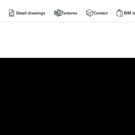
Detail drawings
Textures
Contact
BIM s