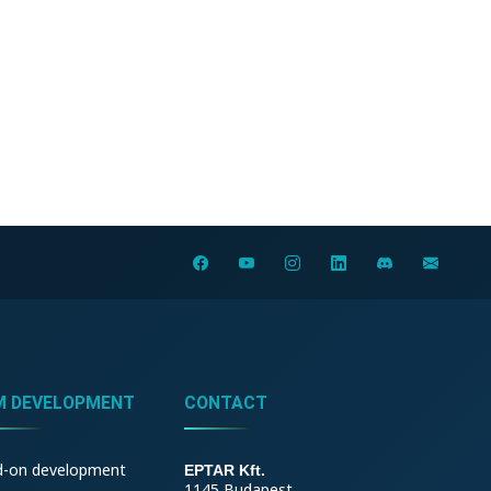
M DEVELOPMENT
CONTACT
d-on development
EPTAR Kft.
1145 Budapest