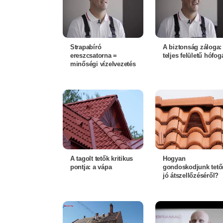
Strapabíró
A biztonság záloga:
ereszcsatorna =
teljes felületű hófog
minőségi vízelvezetés
A tagolt tetők kritikus
Hogyan
pontja: a vápa
gondoskodjunk tető
jó átszellőzéséről?