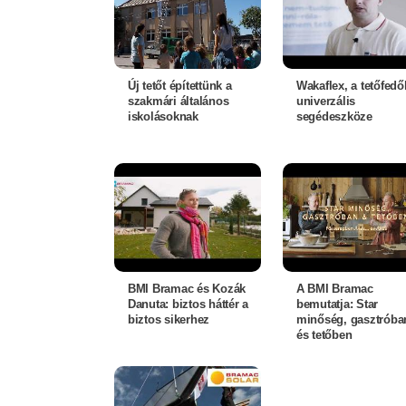
Új tetőt építettünk a
Wakaflex, a tetőfedő
szakmári általános
univerzális
iskolásoknak
segédeszköze
BMI Bramac és Kozák
A BMI Bramac
Danuta: biztos háttér a
bemutatja: Star
biztos sikerhez
minőség, gasztróba
és tetőben