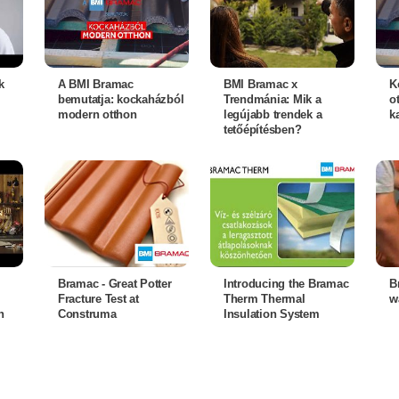
k
A BMI Bramac
BMI Bramac x
K
bemutatja: kockaházból
Trendmánia: Mik a
o
modern otthon
legújabb trendek a
ka
tetőépítésben?
Bramac - Great Potter
Introducing the Bramac
B
Fracture Test at
Therm Thermal
w
n
Construma
Insulation System