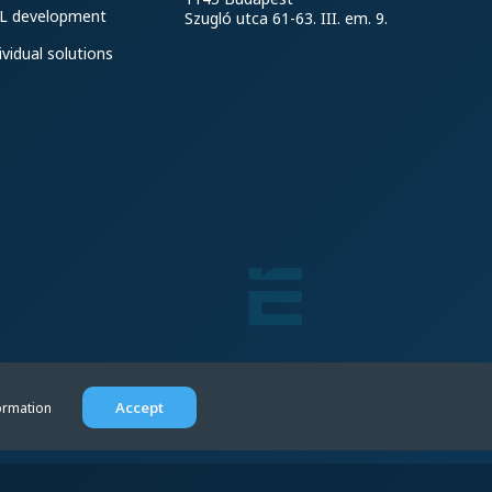
L development
Szugló utca 61-63. III. em. 9.
ividual solutions
Accept
ormation