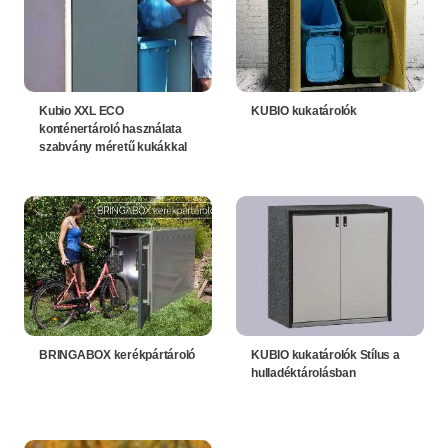
Kubio XXL ECO
KUBIO kukatárolók
konténertároló használata
szabvány méretű kukákkal
BRINGABOX kerékpártároló
KUBIO kukatárolók Stílus a
hulladéktárolásban