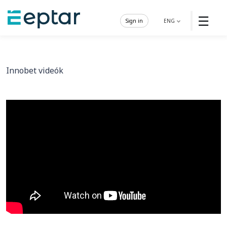
☰
Sign in
ENG
Innobet videók