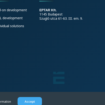
d-on development
EPTAR Kft.
1145 Budapest
L development
Szugló utca 61-63. III. em. 9.
ividual solutions
Accept
ormation