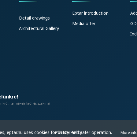
Eptar introduction
Ad
Detail drawings
s
Media offer
GD
Architectural Gallery
Ind
elünkre!
inkról, termékeinkről és szakmai
Privacy Policy
s, eptar.hu uses cookies for better and safer operation.
More inf