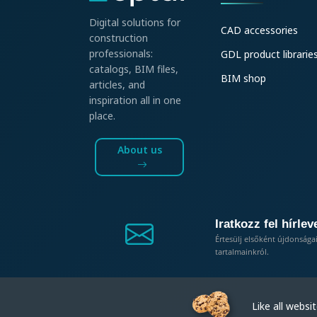
Digital solutions for
CAD accessories
construction
professionals:
GDL product librarie
catalogs, BIM files,
BIM shop
articles, and
inspiration all in one
place.
About us
Iratkozz fel hírlev
Értesülj elsőként újdonsága
tartalmainkról.
Like all website