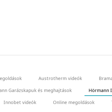
egoldások
Austrotherm videók
Brama
nn Garázskapuk és meghajtások
Hörmann I
Innobet videók
Online megoldások