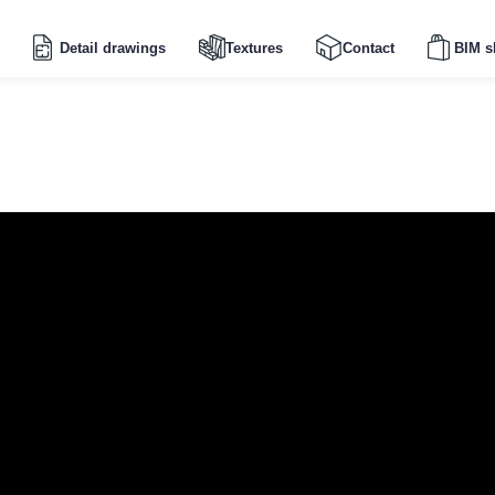
Detail drawings
Textures
Contact
BIM s