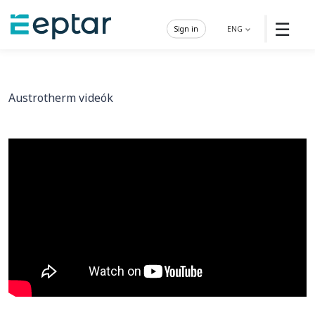
☰
Sign in
ENG
Austrotherm videók