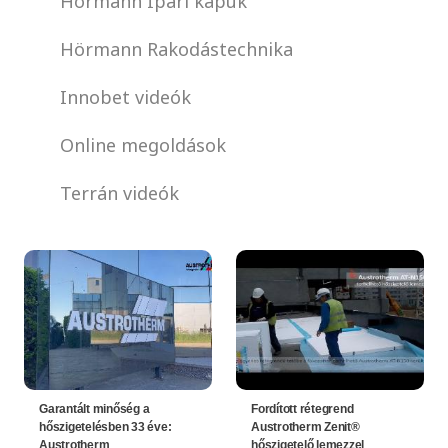
Hörmann Ipari kapuk
Hörmann Rakodástechnika
Innobet videók
Online megoldások
Terrán videók
Garantált minőség a
Fordított rétegrend
hőszigetelésben 33 éve:
Austrotherm Zenit®
Austrotherm
hőszigetelő lemezzel