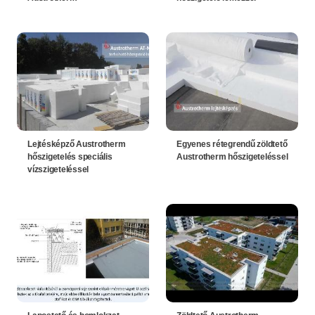
Lejtésképző Austrotherm
Egyenes rétegrendű zöldtető
hőszigetelés speciális
Austrotherm hőszigeteléssel
vízszigeteléssel