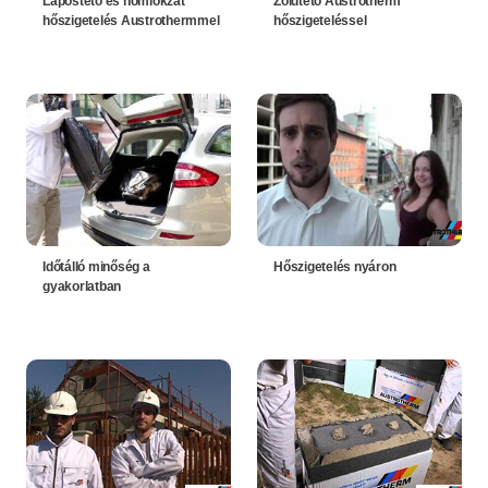
Lapostető és homlokzat
Zöldtető Austrotherm
hőszigetelés Austrothermmel
hőszigeteléssel
Időtálló minőség a
Hőszigetelés nyáron
gyakorlatban