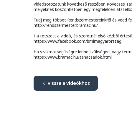
Videósorozatunk következő részében Kövecses Tam
melyeknek köszönhetően egy megfelelően átszellőző 
Tudj meg többet Rendszermestereinkről és vedd fel 
http://rendszermester.bramac.hu/
Ha tetszett a videó, és szeretnél első kézből érte
https://www.facebook.com/bmimagyarorszag
Ha szakmai segítségre lenne szükséged, vagy termé
https://www.bramac.hu/tanacsadok.html
vissza a videókhoz