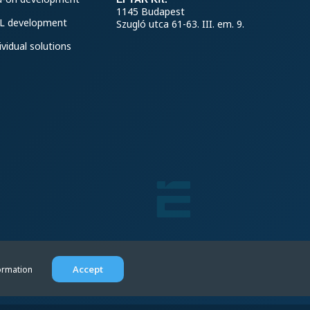
1145 Budapest
L development
Szugló utca 61-63. III. em. 9.
ividual solutions
Accept
ormation