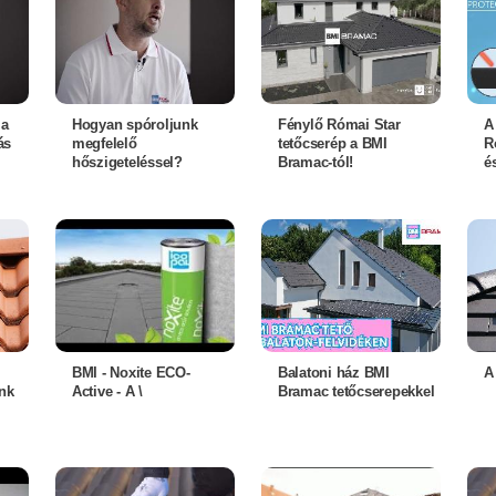
 a
Hogyan spóroljunk
Fénylő Római Star
A
ás
megfelelő
tetőcserép a BMI
R
hőszigeteléssel?
Bramac-tól!
é
BMI - Noxite ECO-
Balatoni ház BMI
A
nk
Active - A \
Bramac tetőcserepekkel