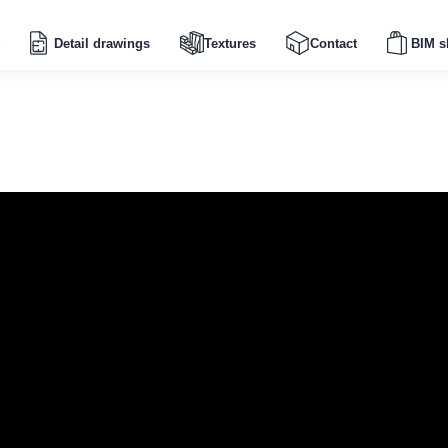
Detail drawings
Textures
Contact
BIM s