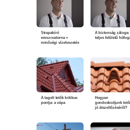
Strapabíró
A biztonság záloga:
ereszcsatorna =
teljes felületű hófog
minőségi vízelvezetés
A tagolt tetők kritikus
Hogyan
pontja: a vápa
gondoskodjunk tető
jó átszellőzéséről?