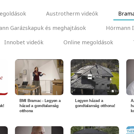
egoldások
Austrotherm videók
Brama
nn Garázskapuk és meghajtások
Hörmann I
Innobet videók
Online megoldások
BMI Bramac - Legyen a
Legyen házad a
A
uk!
házad a gondtalanság
gondtalanság otthona!
h
otthona
k