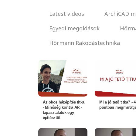
Latest videos
ArchiCAD m
Egyedi megoldások
Hörma
Hörmann Rakodástechnika
Az okos házépítés titka
Mi a jó tető titka? - 4
- Minőség kontra ÁR -
pontban megmutatj
tapasztalatok egy
építésztől