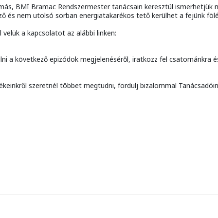
ás, BMI Bramac Rendszermester tanácsain keresztül ismerhetjük m
és nem utolsó sorban energiatakarékos tető kerülhet a fejünk fölé a
velük a kapcsolatot az alábbi linken:
sülni a következő epizódok megjelenéséről, iratkozz fel csatornánkra
keinkről szeretnél többet megtudni, fordulj bizalommal Tanácsadói