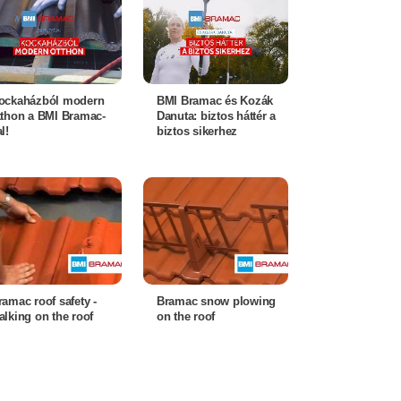
ockaházból modern
BMI Bramac és Kozák
tthon a BMI Bramac-
Danuta: biztos háttér a
l!
biztos sikerhez
ramac roof safety -
Bramac snow plowing
alking on the roof
on the roof