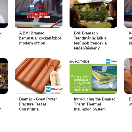
k
A BMI Bramac
BMI Bramac x
K
bemutatja: kockaházból
Trendmánia: Mik a
o
modern otthon
legújabb trendek a
ka
tetőépítésben?
Bramac - Great Potter
Introducing the Bramac
B
Fracture Test at
Therm Thermal
w
n
Construma
Insulation System