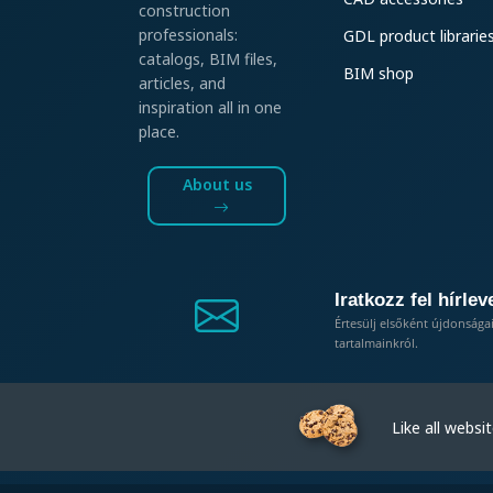
construction
professionals:
GDL product librarie
catalogs, BIM files,
BIM shop
articles, and
inspiration all in one
place.
About us
Iratkozz fel hírlev
Értesülj elsőként újdonsága
tartalmainkról.
Like all website