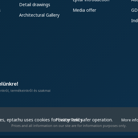
Detail drawings
s
Media offer
GD
Architectural Gallery
Ind
elünkre!
inkról, termékeinkről és szakmai
Privacy Policy
s, eptar.hu uses cookies for better and safer operation.
More inf
Prices and all information on our site are for information purposes only.