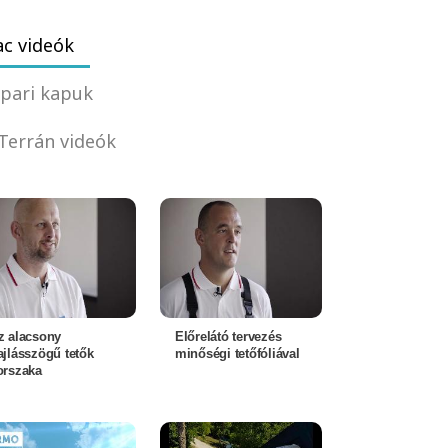
c videók
pari kapuk
Terrán videók
z alacsony
Előrelátó tervezés
ajlásszögű tetők
minőségi tetőfóliával
orszaka