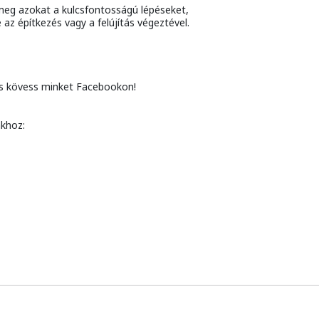
eg azokat a kulcsfontosságú lépéseket,
z építkezés vagy a felújítás végeztével.
 és kövess minket Facebookon!
nkhoz: