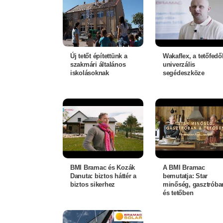
Új tetőt építettünk a
Wakaflex, a tetőfedő
szakmári általános
univerzális
iskolásoknak
segédeszköze
BMI Bramac és Kozák
A BMI Bramac
Danuta: biztos háttér a
bemutatja: Star
biztos sikerhez
minőség, gasztróba
és tetőben