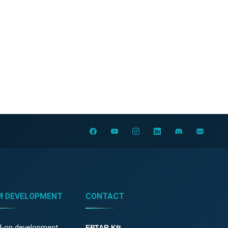
M DEVELOPMENT
CONTACT
d-on development
EPTAR Kft.