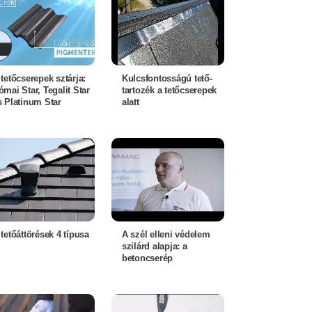
 tetőcserepek sztárja:
Kulcsfontosságú tető-
ómai Star, Tegalit Star
tartozék a tetőcserepek
s Platinum Star
alatt
 tetőáttörések 4 típusa
A szél elleni védelem
szilárd alapja: a
betoncserép