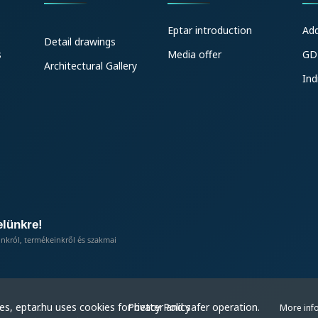
Eptar introduction
Ad
Detail drawings
s
Media offer
GD
Architectural Gallery
Ind
elünkre!
inkról, termékeinkről és szakmai
Privacy Policy
s, eptar.hu uses cookies for better and safer operation.
More inf