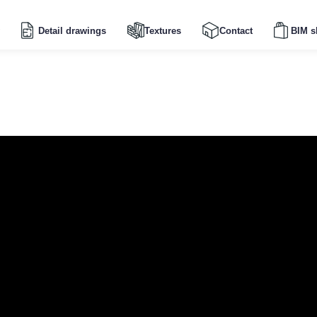
Detail drawings
Textures
Contact
BIM s