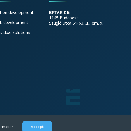
d-on development
EPTAR Kft.
1145 Budapest
L development
Szugló utca 61-63. III. em. 9.
ividual solutions
Accept
ormation