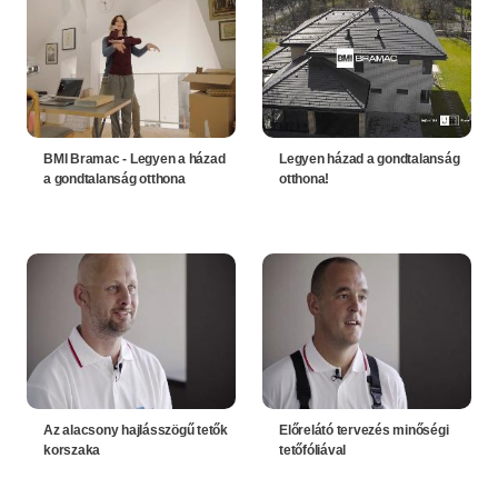
BMI Bramac - Legyen a házad
Legyen házad a gondtalanság
a gondtalanság otthona
otthona!
Az alacsony hajlásszögű tetők
Előrelátó tervezés minőségi
korszaka
tetőfóliával