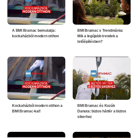
A BMI Bramac bemutatja:
BMI Bramac x Trendmánia:
kockaházból modern otthon
Mik a legújabb trendek a
tetőépítésben?
Kockaházból modern otthon a
BMI Bramac és Kozák
BMI Bramac-kal!
Danuta: biztos háttér a biztos
sikerhez