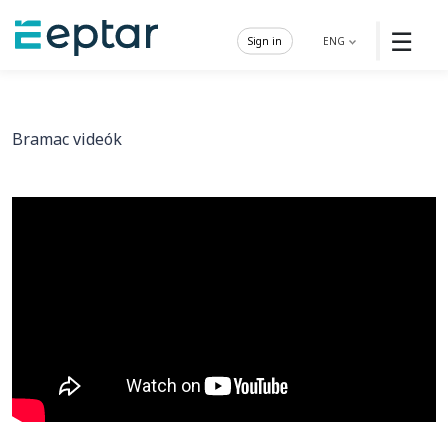
☰
Sign in
ENG
Bramac videók