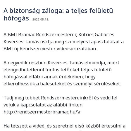
A biztonság záloga: a teljes felületű
hófogás
2022.05.15.
A BMI Bramac Rendszermesterei, Kotrics Gábor és
Kövecses Tamás osztja meg személyes tapasztalatait a
BMI új Rendszermester videósorozatában.
A negyedik részben Kövecses Tamás elmondja, miért
elengedhetetlenül fontos tetőnket teljes felületű
hófogással ellátni annak érdekében, hogy
elkerülhessük a baleseteket és személyi sérüléseket.
Tudj meg többet Rendszermestereinkről és vedd fel
velük a kapcsolatot az alábbi linken:
http://rendszermester.bramac.hu/\r
Ha tetszett a videó, és szeretnél első kézből értesülni a