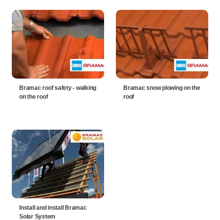
Bramac roof safety - walking
Bramac snow plowing on the
on the roof
roof
Install and install Bramac
Solar System