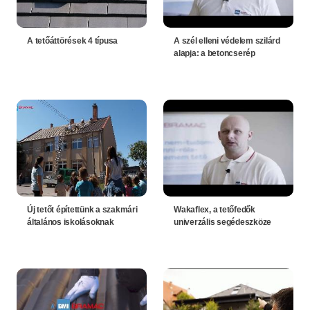
A tetőáttörések 4 típusa
A szél elleni védelem szilárd
alapja: a betoncserép
Új tetőt építettünk a szakmári
Wakaflex, a tetőfedők
általános iskolásoknak
univerzális segédeszköze