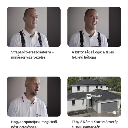
Strapabíró ereszcsatorna =
A biztonság záloga: a teljes
minőségi vízelvezetés
felületű hófogás
Hogyan spóroljunk megfelelő
Fénylő Római Star tetőcserép
hőszigeteléssel?
a BMI Bramac-tól!