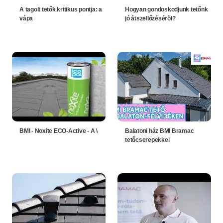
A tagolt tetők kritikus pontja: a
Hogyan gondoskodjunk tetőnk
vápa
jó átszellőzéséről?
BMI - Noxite ECO-Active - A \
Balatoni ház BMI Bramac
tetőcserepekkel