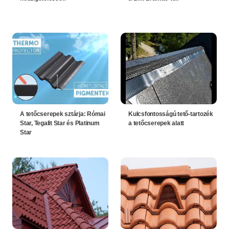
A tetőcserepek sztárja: Római
Kulcsfontosságú tető-tartozék
Star, Tegalit Star és Platinum
a tetőcserepek alatt
Star