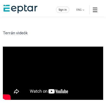
☰
Sign in
ENG
Terrán videók