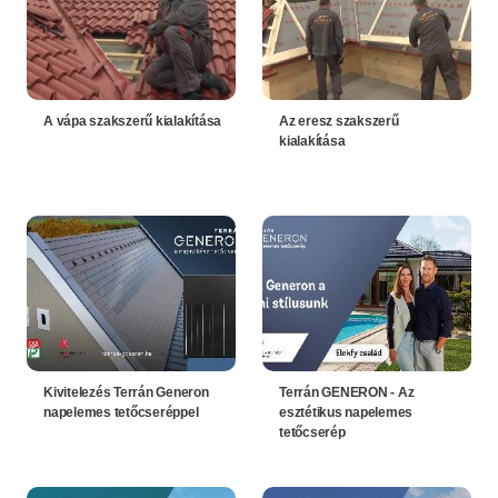
A vápa szakszerű kialakítása
Az eresz szakszerű
kialakítása
Kivitelezés Terrán Generon
Terrán GENERON - Az
napelemes tetőcseréppel
esztétikus napelemes
tetőcserép