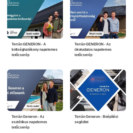
Terrán GENERON - A
Terrán GENERON - Az
költséghatékony napelemes
ökotudatos napelemes
tetőcserép
tetőcserép
Terrán Generon - Az
Terrán Generon - Beépítési
esztétikus napelemes
segédlet
tetőcserép