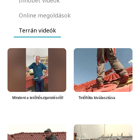
Innobet videók
Online megoldások
Terrán videók
Mindent a tetőhőszigetelésről!
Tetőfólia kiválasztása