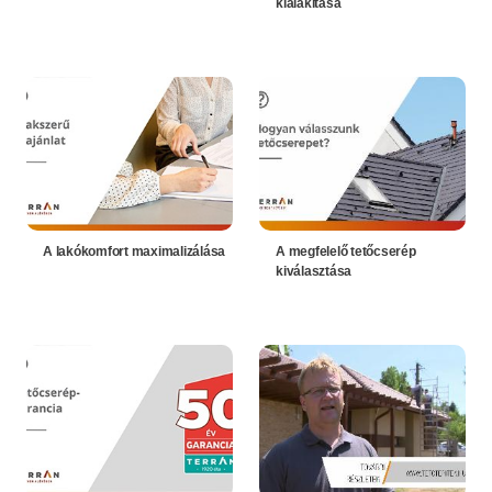
kialakítása
A lakókomfort maximalizálása
A megfelelő tetőcserép
kiválasztása