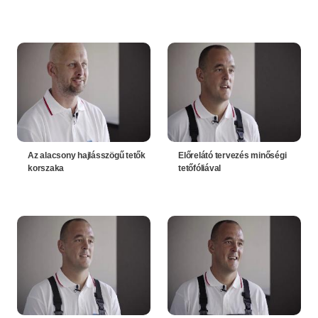
Az alacsony hajlásszögű tetők
Előrelátó tervezés minőségi
korszaka
tetőfóliával