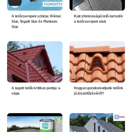
A tetőcserepek sztárja: Római
Kulcsfontosságú tető-tartozék
Star, Tegalit Star és Platinum
a tetőcserepek alatt
Star
A tagolt tetők kritikus pontja: a
Hogyan gondoskodjunk tetőnk
vápa
jó átszellőzéséről?