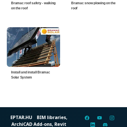
Bramac roof safety - walking
Bramac snow plowing on the
on the roof
roof
Install and install Bramac
Solar System
EPTAR.HU
BIM libraries,
ArchiCAD Add-ons, Revit