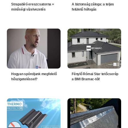
Strapabíró ereszcsatorna =
A biztonság záloga: a teljes
minőségi vízelvezetés
felületű hófogás
Hogyan spóroljunk megfelelő
Fénylő Római Star tetőcserép
hőszigeteléssel?
a BMI Bramac-tól!