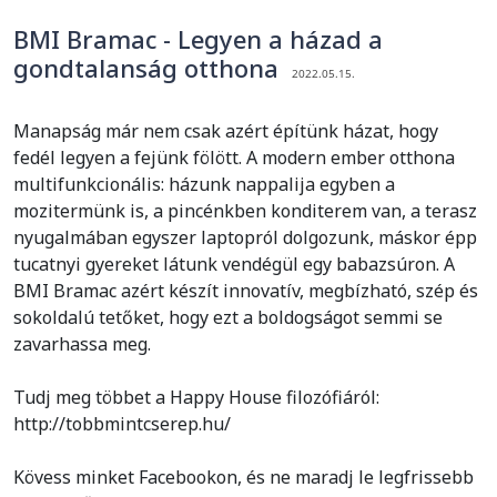
BMI Bramac - Legyen a házad a
gondtalanság otthona
2022.05.15.
Manapság már nem csak azért építünk házat, hogy
fedél legyen a fejünk fölött. A modern ember otthona
multifunkcionális: házunk nappalija egyben a
mozitermünk is, a pincénkben konditerem van, a terasz
nyugalmában egyszer laptopról dolgozunk, máskor épp
tucatnyi gyereket látunk vendégül egy babazsúron. A
BMI Bramac azért készít innovatív, megbízható, szép és
sokoldalú tetőket, hogy ezt a boldogságot semmi se
zavarhassa meg.
Tudj meg többet a Happy House filozófiáról:
http://tobbmintcserep.hu/
Kövess minket Facebookon, és ne maradj le legfrissebb