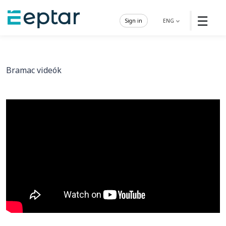
☰
Sign in
ENG
Bramac videók