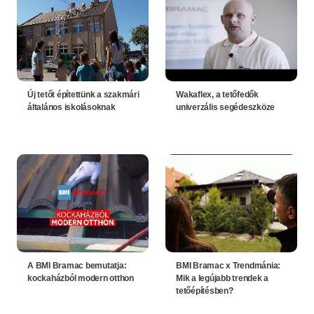
Új tetőt építettünk a szakmári
Wakaflex, a tetőfedők
általános iskolásoknak
univerzális segédeszköze
A BMI Bramac bemutatja:
BMI Bramac x Trendmánia:
kockaházból modern otthon
Mik a legújabb trendek a
tetőépítésben?