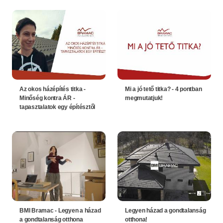
Az okos házépítés titka -
Mi a jó tető titka? - 4 pontban
Minőség kontra ÁR -
megmutatjuk!
tapasztalatok egy építésztől
BMI Bramac - Legyen a házad
Legyen házad a gondtalanság
a gondtalanság otthona
otthona!