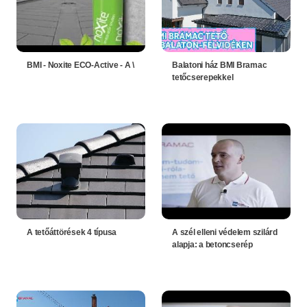
BMI - Noxite ECO-Active - A \
Balatoni ház BMI Bramac
tetőcserepekkel
A tetőáttörések 4 típusa
A szél elleni védelem szilárd
alapja: a betoncserép