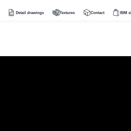
Detail drawings
Textures
Contact
BIM s