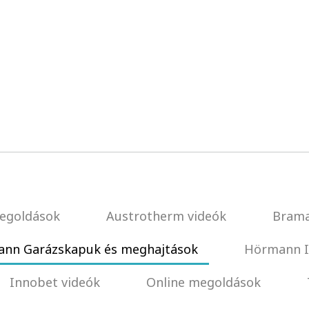
egoldások
Austrotherm videók
Brama
nn Garázskapuk és meghajtások
Hörmann I
Innobet videók
Online megoldások