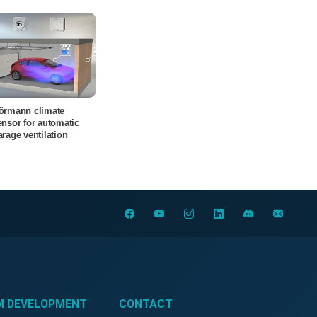
örmann climate
ensor for automatic
arage ventilation
M DEVELOPMENT
CONTACT