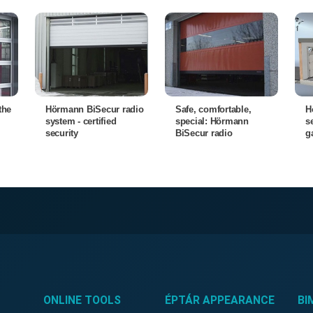
the
Hörmann BiSecur radio
Safe, comfortable,
H
system - certified
special: Hörmann
s
security
BiSecur radio
g
ONLINE TOOLS
ÉPTÁR APPEARANCE
BI