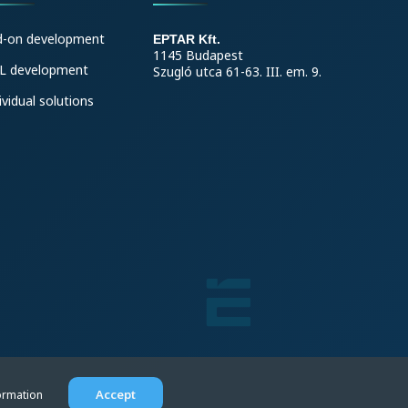
d-on development
EPTAR Kft.
1145 Budapest
L development
Szugló utca 61-63. III. em. 9.
ividual solutions
Accept
ormation