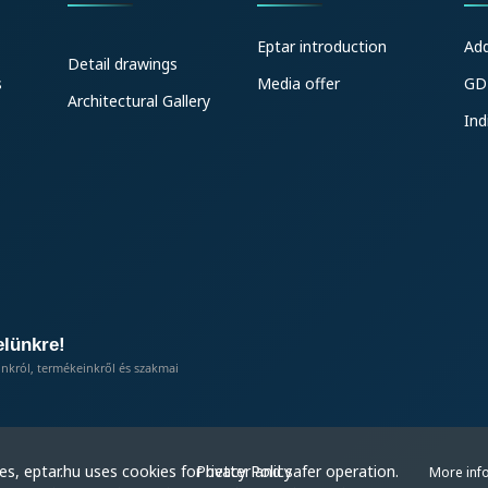
Eptar introduction
Ad
Detail drawings
s
Media offer
GD
Architectural Gallery
Ind
elünkre!
inkról, termékeinkről és szakmai
Privacy Policy
s, eptar.hu uses cookies for better and safer operation.
More inf