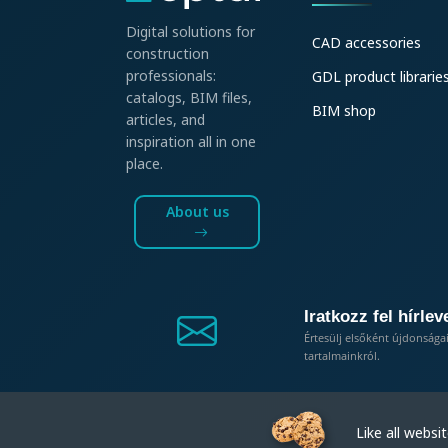
Digital solutions for
CAD accessories
construction
professionals:
GDL product librarie
catalogs, BIM files,
BIM shop
articles, and
inspiration all in one
place.
About us
Iratkozz fel hírlev
Értesülj elsőként újdonsága
tartalmainkról.
Like all website