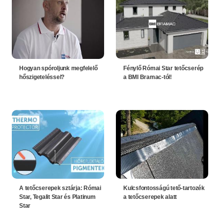
Hogyan spóroljunk megfelelő
Fénylő Római Star tetőcserép
hőszigeteléssel?
a BMI Bramac-tól!
A tetőcserepek sztárja: Római
Kulcsfontosságú tető-tartozék
Star, Tegalit Star és Platinum
a tetőcserepek alatt
Star