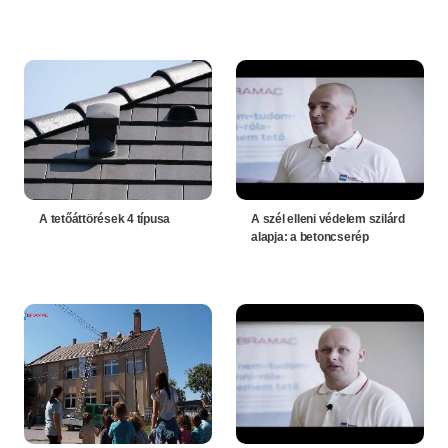
A tetőáttörések 4 típusa
A szél elleni védelem szilárd
alapja: a betoncserép