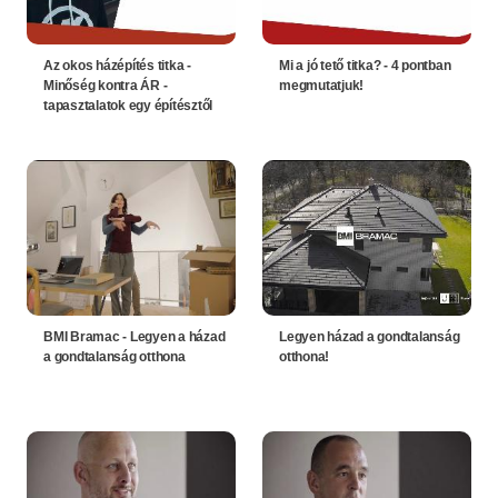
Az okos házépítés titka -
Mi a jó tető titka? - 4 pontban
Minőség kontra ÁR -
megmutatjuk!
tapasztalatok egy építésztől
BMI Bramac - Legyen a házad
Legyen házad a gondtalanság
a gondtalanság otthona
otthona!