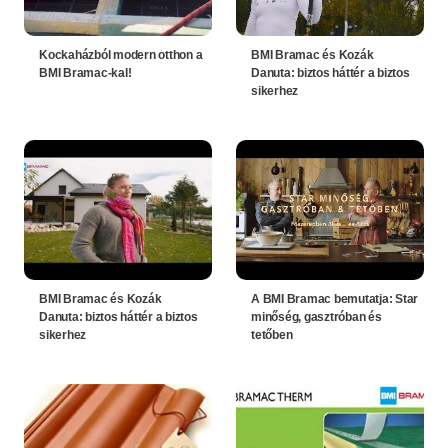
Kockaházból modern otthon a
BMI Bramac és Kozák
BMI Bramac-kal!
Danuta: biztos háttér a biztos
sikerhez
BMI Bramac és Kozák
A BMI Bramac bemutatja: Star
Danuta: biztos háttér a biztos
minőség, gasztróban és
sikerhez
tetőben