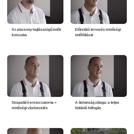
Az alacsony hajlásszögű tetők
Előrelátó tervezés minőségi
korszaka
tetőfóliával
Strapabíró ereszcsatorna =
A biztonság záloga: a teljes
minőségi vízelvezetés
felületű hófogás