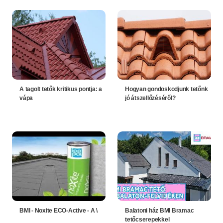
A tagolt tetők kritikus pontja: a
Hogyan gondoskodjunk tetőnk
vápa
jó átszellőzéséről?
BMI - Noxite ECO-Active - A \
Balatoni ház BMI Bramac
tetőcserepekkel