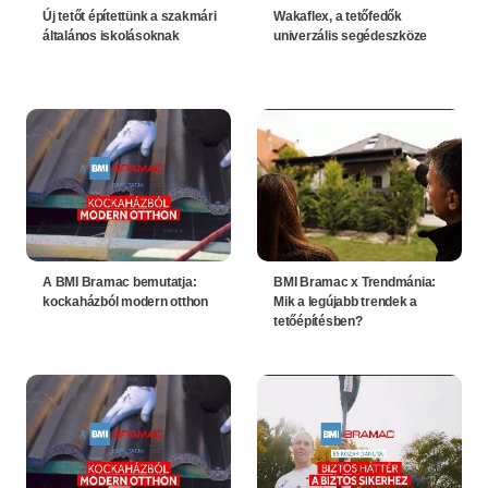
Új tetőt építettünk a szakmári
Wakaflex, a tetőfedők
általános iskolásoknak
univerzális segédeszköze
A BMI Bramac bemutatja:
BMI Bramac x Trendmánia:
kockaházból modern otthon
Mik a legújabb trendek a
tetőépítésben?