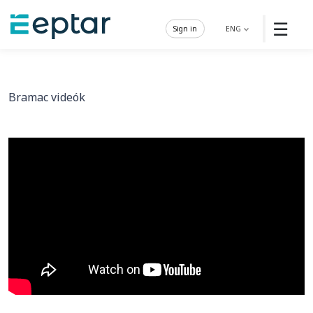
☰
Sign in
ENG
Bramac videók