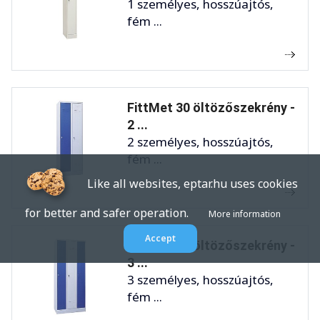
1 személyes, hosszúajtós,
fém ...
FittMet 30 öltözőszekrény -
2 ...
2 személyes, hosszúajtós,
fém ...
Like all websites, eptar.hu uses cookies
for better and safer operation.
More information
Accept
FittMet 25 öltözőszekrény -
3 ...
3 személyes, hosszúajtós,
fém ...