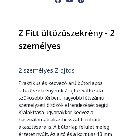
Z Fitt öltözőszekrény - 2
személyes
2 személyes Z-ajtós
Praktikus és kedvező árú bútorlapos
öltözőszekrényeink Z-ajtós változata
szűkösebb térben, nagyobb létszámú
személyzeti öltözők elrendezését segíti.
Kialakítása ugyanakkor kedvez a
használóinak akár hosszabb ruháik
akasztására is. A bútorlap felület meleg
érzetet nyújt. Az ajtó és a korpusz 18 mm