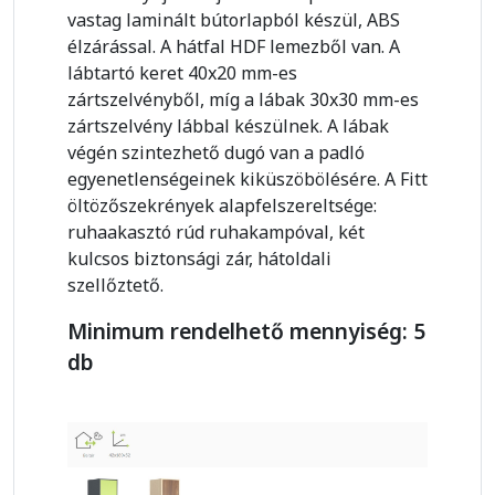
vastag laminált bútorlapból készül, ABS
élzárással. A hátfal HDF lemezből van. A
lábtartó keret 40x20 mm-es
zártszelvényből, míg a lábak 30x30 mm-es
zártszelvény lábbal készülnek. A lábak
végén szintezhető dugó van a padló
egyenetlenségeinek kiküszöbölésére. A Fitt
öltözőszekrények alapfelszereltsége:
ruhaakasztó rúd ruhakampóval, két
kulcsos biztonsági zár, hátoldali
szellőztető.
Minimum rendelhető mennyiség: 5
db