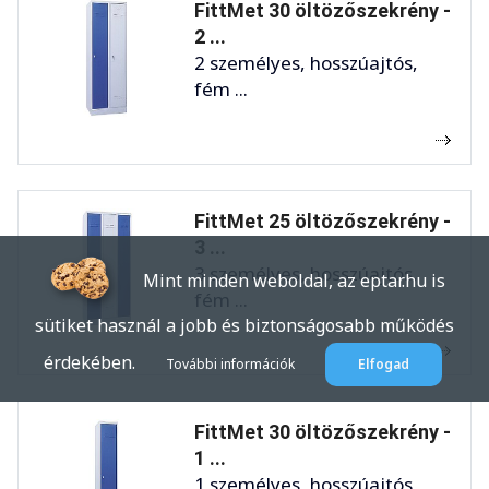
FittMet 30 öltözőszekrény -
2 ...
2 személyes, hosszúajtós,
fém ...
FittMet 25 öltözőszekrény -
3 ...
3 személyes, hosszúajtós,
Mint minden weboldal, az eptar.hu is
fém ...
sütiket használ a jobb és biztonságosabb működés
érdekében.
További információk
Elfogad
FittMet 30 öltözőszekrény -
1 ...
1 személyes, hosszúajtós,