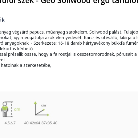
lói szék - Geo Soliwood ergo tanulói
ék
űanyag végzáró papucs, műanyag sarokelem. Soliwood palást. Tulajd
kat, így meggátolja azok elernyedését. Karc- és ütésálló, kibírja a 
 maró anyagoknak. - Szerkezete: 16-18 darab hártyavékony bükkfa furn
dekort is kérhető.
 préselik össze, hogy a fa rostjai is összetömörödnek, pórusait a 
zet.
 hatolnak a szerkezetébe,