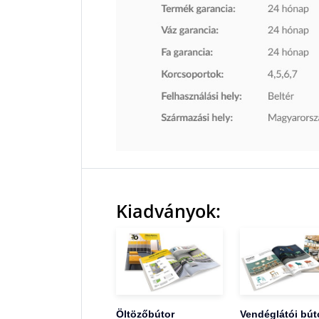
Kiadványok:
Öltözőbútor
Vendéglátói bút