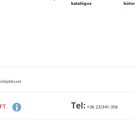
katalógus
bútor
sőépítészet
Tel:
FT.
+36 23/341-356