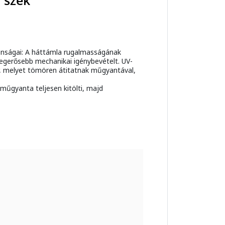
 szék
onságai: A háttámla rugalmasságának
legerősebb mechanikai igénybevételt. UV-
ér, melyet tömören átitatnak műgyantával,
műgyanta teljesen kitölti, majd