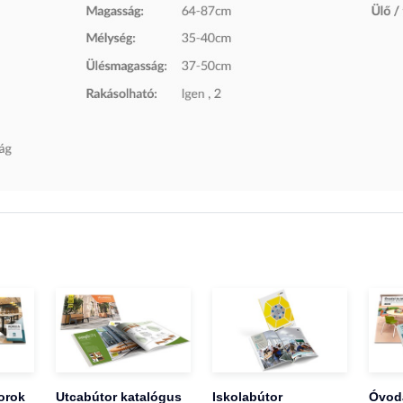
orok
Utcabútor katalógus
Iskolabútor
Óvoda