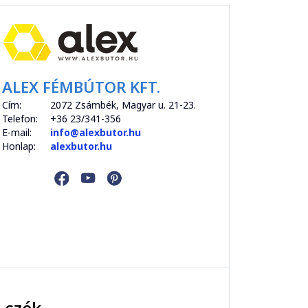
ALEX FÉMBÚTOR KFT.
Cím:
2072 Zsámbék, Magyar u. 21-23.
Telefon:
+36 23/341-356
E-mail:
info@alexbutor.hu
Honlap:
alexbutor.hu