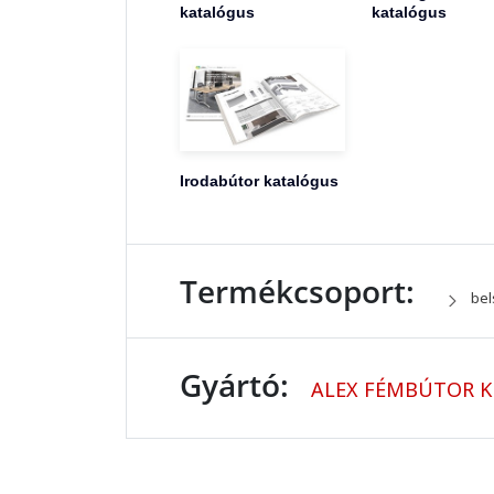
katalógus
katalógus
Irodabútor katalógus
Termékcsoport:
bel
Gyártó:
ALEX FÉMBÚTOR K