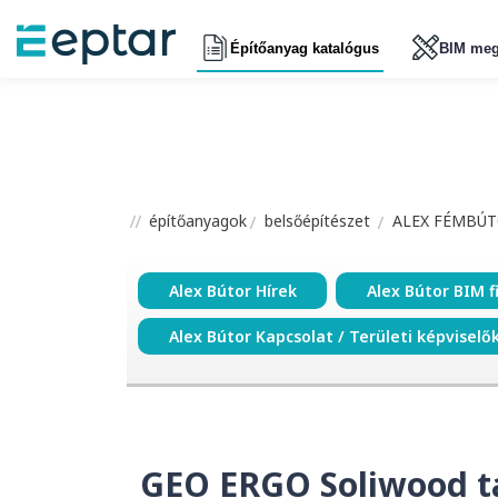
Építőanyag katalógus
BIM meg
építőanyagok
belsőépítészet
ALEX FÉMBÚT
Alex Bútor Hírek
Alex Bútor BIM f
Alex Bútor Kapcsolat / Területi képviselő
GEO ERGO Soliwood tan