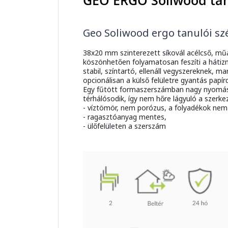
GEO ERGO Soliwood tanu
Geo Soliwood ergo tanulói sz
38x20 mm szinterezett síkovál acélcső, m
köszönhetően folyamatosan feszíti a hátizmo
stabil, színtartó, ellenáll vegyszereknek,
opcionálisan a külső felületre gyantás papír
Egy fűtött formaszerszámban nagy nyomással
térhálósodik, így nem hőre lágyuló a szerke
- víztömör, nem porózus, a folyadékok nem
- ragasztóanyag mentes,
- ülőfelületen a szerszám