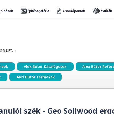
oldások
Építészgaléria
Csomópontok
Textúrák
OR KFT.
ileok
Alex Bútor Katalógusok
Alex Bútor Refer
k
Alex Bútor Termékek
ulói szék - Geo Soliwood ergo