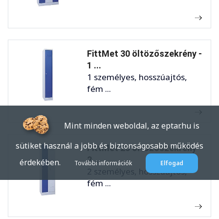
FittMet 30 öltözőszekrény -
1 ...
1 személyes, hosszúajtós,
fém ...
Mint minden weboldal, az eptar.hu is
sütiket használ a jobb és biztonságosabb működés
FittMet 25 öltözőszekrény -
2 ...
érdekében.
További információk
Elfogad
2 személyes, hosszúajtós,
fém ...