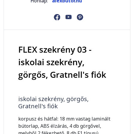
Honlap:
alexbutor.hu
FLEX szekrény 03 -
iskolai szekrény,
görgős, Gratnell's fiók
iskolai szekrény, görgős,
Gratnell's fiók
korpusz és hátfal: 18 mm vastag laminált
bútorlap, ABS élzárás, 4 db görgővel,
melyből 2 fékezhető, 8 db F1 típusú